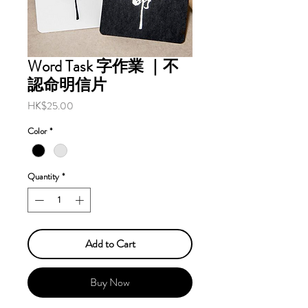
Word Task 字作業 ｜不
認命明信片
Price
HK$25.00
Color
*
Quantity
*
Add to Cart
Buy Now