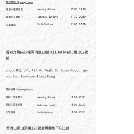
開放時間
Opening Hours
星期一至星期五
Monday - Friday :
12:00 - 19:30
星期六至星期日
Saturday
- Sunday :
11:30 - 20:30
Public Holiday :
11:00 - 20:30
公眾假期
香港九龍尖沙咀河內道18號 K11 Art Mall 3樓 302號
鋪
Shop 302, 3/F, K11 Art Mall, 18 Hanoi Road, Tsim
Sha Tsui, Kowloon, Hong Kong
開放時間
Opening Hours
星期一至星期五
Monday - Friday :
11:00 - 22:00
星期六至星期日
11:00 - 22:30
Saturday
- Sunday :
公眾假期
11:00 - 22:30
Public Holiday :
香港山頂山頂道128號凌霄閣地下G11舖