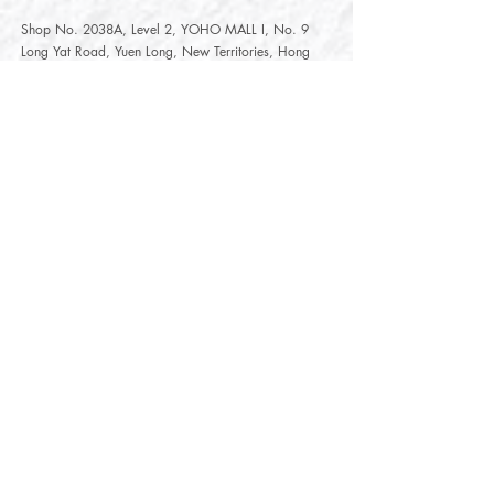
Shop No. 2038A, Level 2, YOHO MALL I, No. 9
Long Yat Road, Yuen Long, New Territories, Hong
Kong
開放時間
Opening Hours
星期一至星期五
Monday - Friday :
12:00 - 21:30
星期六至星期日
12:00 - 22:00
Saturday
- Sunday :
12:00 - 22:00
公眾假期
Public Holiday :
Mille-Feuille Fashion Select Store