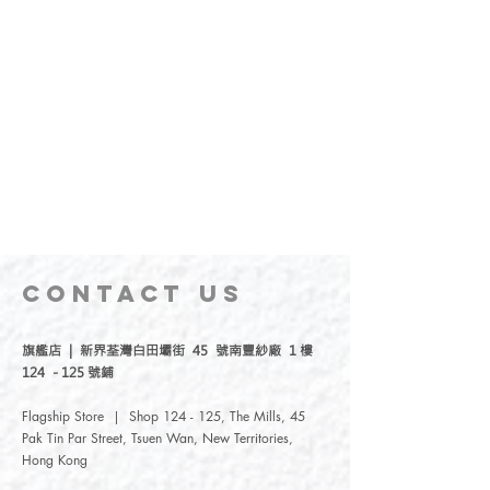
CONTACT
US
旗艦店 | 新界荃灣白田壩街 45 號南豐紗廠 1 樓
124 - 125 號鋪
Flagship Store | Shop 124 - 125, The Mills, 45
Pak Tin Par Street, Tsuen Wan, New Territories,
Hong Kong