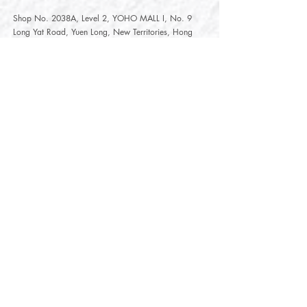
Shop No. 2038A, Level 2, YOHO MALL I, No. 9
Long Yat Road, Yuen Long, New Territories, Hong
Kong
開放時間
Opening Hours
星期一至星期五
Monday - Friday :
12:00 - 21:30
星期六至星期日
12:00 - 22:00
Saturday
- Sunday :
12:00 - 22:00
公眾假期
Public Holiday :
Mille-Feuille Fashion Select Store