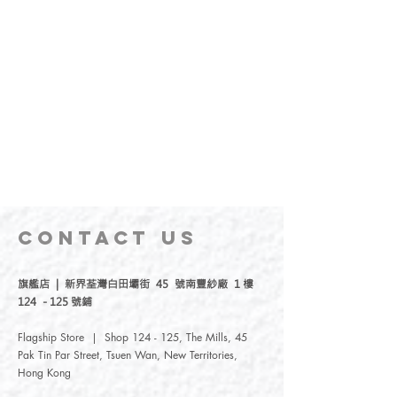
CONTACT
US
旗艦店 | 新界荃灣白田壩街 45 號南豐紗廠 1 樓
124 - 125 號鋪
Flagship Store | Shop 124 - 125, The Mills, 45
Pak Tin Par Street, Tsuen Wan, New Territories,
Hong Kong