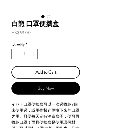
白熊 口罩便攜盒
Price
HK$68.00
Quantity
*
Add to Cart
Buy Now
イセト口罩便攜盒可以一次過收納3個
未使用過，或用作暫存更換下來的口罩
之用。只要每天定時消毒盒子，便可再
收納口罩！而且便攜盒是使用環保材