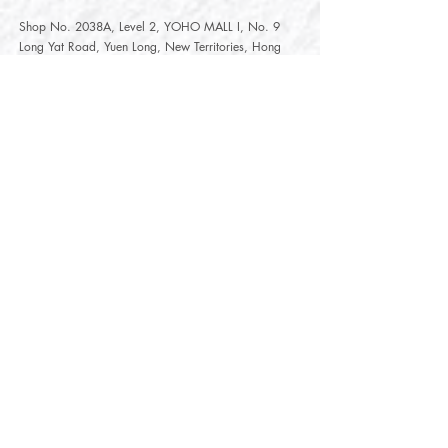
Shop No. 2038A, Level 2, YOHO MALL I, No. 9
Long Yat Road, Yuen Long, New Territories, Hong
Kong
開放時間
Opening Hours
星期一至星期五
Monday - Friday :
12:00 - 21:30
星期六至星期日
12:00 - 22:00
Saturday
- Sunday :
12:00 - 22:00
公眾假期
Public Holiday :
Mille-Feuille Fashion Select Store