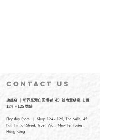
CONTACT
US
旗艦店 | 新界荃灣白田壩街 45 號南豐紗廠 1 樓
124 - 125 號鋪
Flagship Store | Shop 124 - 125, The Mills, 45
Pak Tin Par Street, Tsuen Wan, New Territories,
Hong Kong