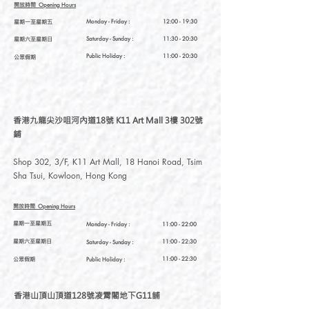
開放時間
Opening Hours
星期一至星期五
Monday - Friday :
12:00 - 19:30
星期六至星期日
Saturday
- Sunday :
11:30 - 20:30
Public Holiday :
11:00 - 20:30
公眾假期
香港九龍尖沙咀河內道18號 K11 Art Mall 3樓 302號
鋪
Shop 302, 3/F, K11 Art Mall, 18 Hanoi Road, Tsim
Sha Tsui, Kowloon, Hong Kong
開放時間
Opening Hours
星期一至星期五
Monday - Friday :
11:00 - 22:00
星期六至星期日
11:00 - 22:30
Saturday
- Sunday :
公眾假期
11:00 - 22:30
Public Holiday :
香港山頂山頂道128號凌霄閣地下G11舖