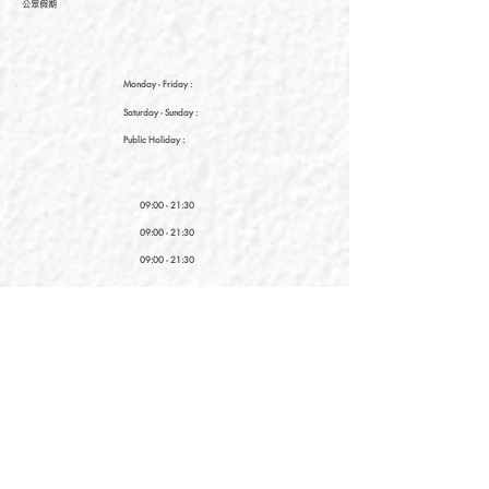
公眾假期
Monday - Friday :
Saturday
- Sunday :
Public Holiday :
09:00 - 21:30
09:00 - 21:30
09:00 - 21:30
新界元朗朗日路9號形點I 2樓2038A號舖
Shop No. 2038A, Level 2, YOHO MALL I, No. 9
Long Yat Road, Yuen Long, New Territories, Hong
Kong
開放時間
Opening Hours
星期一至星期五
Monday - Friday :
12:00 - 21:30
星期六至星期日
12:00 - 22:00
Saturday
- Sunday :