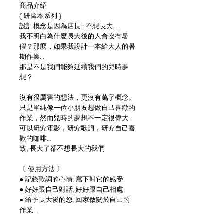
商品介紹
{ 研習本系列 }
設計概念是因為店長 : 不想長大….
我不明白為什麼長大後的人會沒有暑
假？那麼，如果我設計一本給大人的暑
期作業...
那是不是我們能夠延續我們的兒時夢
想？
沒有很厲害的想法，更沒有萬字概念。
只是單純像一位小朋友想做自己喜歡的
作業，然而兒時的夢想不一定很偉大…
可以研究電影，研究歌詞，研究自己喜
歡的咖啡…
致; 長大了卻不想長大的我們
〔 使用方法 〕
● 記錄歌詞的心情, 寫下對它的感受
● 好好跟自己對話, 好好跟自己相處
● 給予長大後的您, 回家做關於自己的
作業...