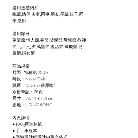
適用送禮關系
晚輩,情侶,夫妻,同事,朋友,長輩,孩子,同
學,恩師
適用節日
聖誕節,情人節,春節,父親節,母親節,教師
節,元旦,七夕,萬聖節,復活節,國慶節,兒
童節,婦女節
商品規格
封面 : 特種紙 250G
時效：Never Ends.
紙厚：100G <~很厚唷!
別冊筆記：76頁
尺寸： A5 14.8 x 21 cm
產地：HONG KONG
內頁詳情
● 100g厚道林紙
● 手工車線本
● 香港設計師設計中英文格式