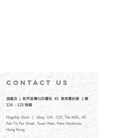
CONTACT
US
旗艦店 | 新界荃灣白田壩街 45 號南豐紗廠 1 樓
124 - 125 號鋪
Flagship Store | Shop 124 - 125, The Mills, 45
Pak Tin Par Street, Tsuen Wan, New Territories,
Hong Kong