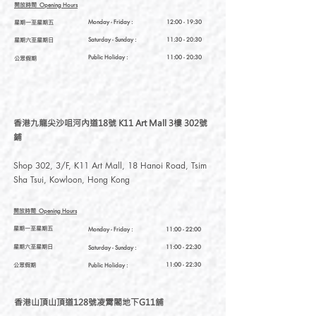
開放時間
Opening Hours
星期一至星期五
Monday - Friday :
12:00 - 19:30
星期六至星期日
Saturday
- Sunday :
11:30 - 20:30
Public Holiday :
11:00 - 20:30
公眾假期
香港九龍尖沙咀河內道18號 K11 Art Mall 3樓 302號
鋪
Shop 302, 3/F, K11 Art Mall, 18 Hanoi Road, Tsim
Sha Tsui, Kowloon, Hong Kong
開放時間
Opening Hours
星期一至星期五
Monday - Friday :
11:00 - 22:00
星期六至星期日
11:00 - 22:30
Saturday
- Sunday :
公眾假期
11:00 - 22:30
Public Holiday :
香港山頂山頂道128號凌霄閣地下G11舖