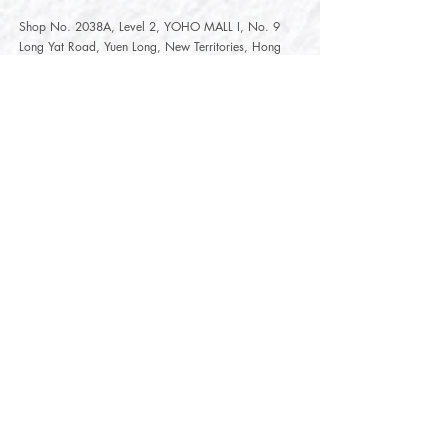
Shop No. 2038A, Level 2, YOHO MALL I, No. 9
Long Yat Road, Yuen Long, New Territories, Hong
Kong
開放時間
Opening Hours
星期一至星期五
Monday - Friday :
12:00 - 21:30
星期六至星期日
12:00 - 22:00
Saturday
- Sunday :
12:00 - 22:00
公眾假期
Public Holiday :
Mille-Feuille Fashion Select Store