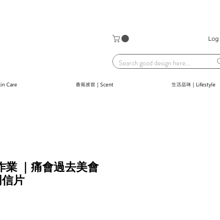
Log 
n Care
香氣感官｜Scent
生活品味｜Lifestyle
k 字作業 ｜痛會過去美會
明信片