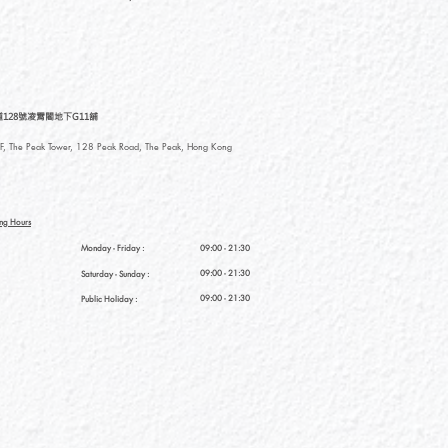
128號凌霄閣地下G11舖
, The Peak Tower, 128 Peak Road, The Peak, Hong Kong
ng Hours
Monday - Friday :
09:00 - 21:30
09:00 - 21:30
Saturday
- Sunday :
09:00 - 21:30
Public Holiday :