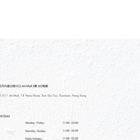
道18號 K11 Art Mall 3樓 302號鋪
, K11 Art Mall, 18 Hanoi Road, Tsim Sha Tsui, Kowloon, Hong Kong
ng Hours
Monday - Friday :
11:00 - 22:00
11:00 - 22:30
Saturday
- Sunday :
11:00 - 22:30
Public Holiday :