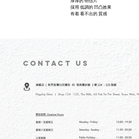
厚厚的 明信片
採用 低調的 凹凸效果
有着 看不出的 質感
CONTACT
US
旗艦店 | 新界荃灣白田壩街 45 號南豐紗廠 1 樓 124 - 125 號鋪
Flagship Store | Shop 124 - 125, The Mills, 45 Pak Tin Par Street, Tsuen Wan, N
開放時間
Opening Hours
星期一至星期五
Monday - Friday :
12:00 - 19:30
星期六至星期日
Saturday
- Sunday :
11:30 - 20:30
Public Holiday :
11:00 - 20:30
公眾假期