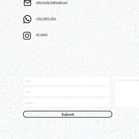
mille.feuille.hk@gmail.com
+852 9803 3061
mf_select
Submit