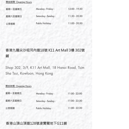
開放時間
Opening Hours
星期一至星期五
Monday - Friday :
12:00 - 19:30
星期六至星期日
Saturday
- Sunday :
11:30 - 20:30
Public Holiday :
11:00 - 20:30
公眾假期
香港九龍尖沙咀河內道18號 K11 Art Mall 3樓 302號
鋪
Shop 302, 3/F, K11 Art Mall, 18 Hanoi Road, Tsim
Sha Tsui, Kowloon, Hong Kong
開放時間
Opening Hours
星期一至星期五
Monday - Friday :
11:00 - 22:00
星期六至星期日
11:00 - 22:30
Saturday
- Sunday :
公眾假期
11:00 - 22:30
Public Holiday :
香港山頂山頂道128號凌霄閣地下G11舖