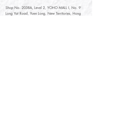
Shop No. 2038A, Level 2, YOHO MALL I, No. 9
Long Yat Road, Yuen Long, New Territories, Hong
Kong
開放時間
Opening Hours
星期一至星期五
Monday - Friday :
12:00 - 21:30
星期六至星期日
12:00 - 22:00
Saturday
- Sunday :
12:00 - 22:00
公眾假期
Public Holiday :
Mille-Feuille Fashion Select Store