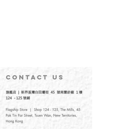
CONTACT
US
旗艦店 | 新界荃灣白田壩街 45 號南豐紗廠 1 樓
124 - 125 號鋪
Flagship Store | Shop 124 - 125, The Mills, 45
Pak Tin Par Street, Tsuen Wan, New Territories,
Hong Kong