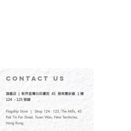
CONTACT
US
旗艦店 | 新界荃灣白田壩街 45 號南豐紗廠 1 樓
124 - 125 號鋪
Flagship Store | Shop 124 - 125, The Mills, 45
Pak Tin Par Street, Tsuen Wan, New Territories,
Hong Kong