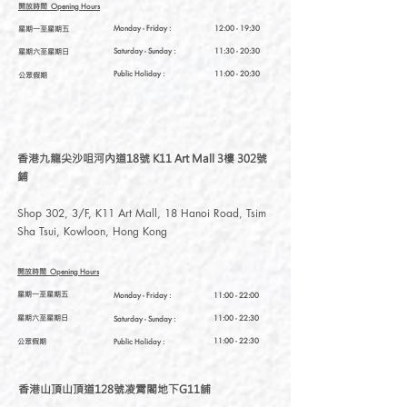
開放時間
Opening Hours
星期一至星期五
Monday - Friday :
12:00 - 19:30
星期六至星期日
Saturday
- Sunday :
11:30 - 20:30
Public Holiday :
11:00 - 20:30
公眾假期
香港九龍尖沙咀河內道18號 K11 Art Mall 3樓 302號
鋪
Shop 302, 3/F, K11 Art Mall, 18 Hanoi Road, Tsim
Sha Tsui, Kowloon, Hong Kong
開放時間
Opening Hours
星期一至星期五
Monday - Friday :
11:00 - 22:00
星期六至星期日
11:00 - 22:30
Saturday
- Sunday :
公眾假期
11:00 - 22:30
Public Holiday :
香港山頂山頂道128號凌霄閣地下G11舖