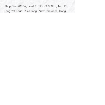
Shop No. 2038A, Level 2, YOHO MALL I, No. 9
Long Yat Road, Yuen Long, New Territories, Hong
Kong
開放時間
Opening Hours
星期一至星期五
Monday - Friday :
12:00 - 21:30
星期六至星期日
12:00 - 22:00
Saturday
- Sunday :
12:00 - 22:00
公眾假期
Public Holiday :
Mille-Feuille Fashion Select Store