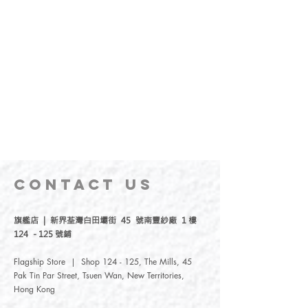
CONTACT
US
旗艦店 | 新界荃灣白田壩街 45 號南豐紗廠 1 樓
124 - 125 號鋪
Flagship Store | Shop 124 - 125, The Mills, 45
Pak Tin Par Street, Tsuen Wan, New Territories,
Hong Kong