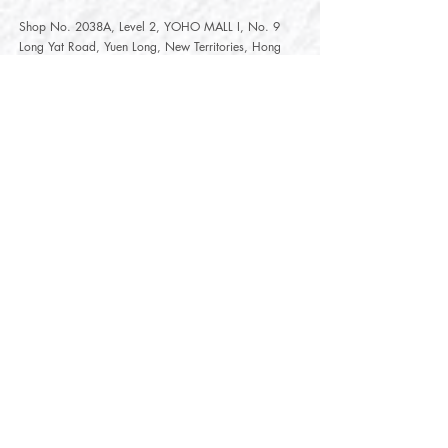
Shop No. 2038A, Level 2, YOHO MALL I, No. 9
Long Yat Road, Yuen Long, New Territories, Hong
Kong
開放時間
Opening Hours
星期一至星期五
Monday - Friday :
12:00 - 21:30
星期六至星期日
12:00 - 22:00
Saturday
- Sunday :
12:00 - 22:00
公眾假期
Public Holiday :
Mille-Feuille Fashion Select Store