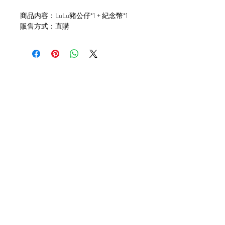
商品内容：LuLu豬公仔*1 + 紀念幣*1
販售方式：直購