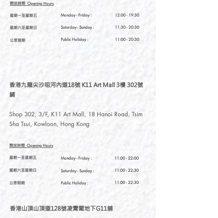
開放時間
Opening Hours
星期一至星期五
Monday - Friday :
12:00 - 19:30
星期六至星期日
Saturday
- Sunday :
11:30 - 20:30
Public Holiday :
11:00 - 20:30
公眾假期
香港九龍尖沙咀河內道18號 K11 Art Mall 3樓 302號
鋪
Shop 302, 3/F, K11 Art Mall, 18 Hanoi Road, Tsim
Sha Tsui, Kowloon, Hong Kong
開放時間
Opening Hours
星期一至星期五
Monday - Friday :
11:00 - 22:00
星期六至星期日
11:00 - 22:30
Saturday
- Sunday :
公眾假期
11:00 - 22:30
Public Holiday :
香港山頂山頂道128號凌霄閣地下G11舖