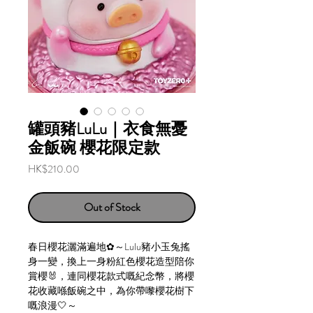
罐頭豬LuLu｜衣食無憂
金飯碗 櫻花限定款
Price
HK$210.00
Out of Stock
春日櫻花灑滿遍地✿～Lulu豬小玉兔搖
身一變，換上一身粉紅色櫻花造型陪你
賞櫻🐰，連同櫻花款式嘅紀念幣，將櫻
花收藏喺飯碗之中，為你帶嚟櫻花樹下
嘅浪漫🤍～