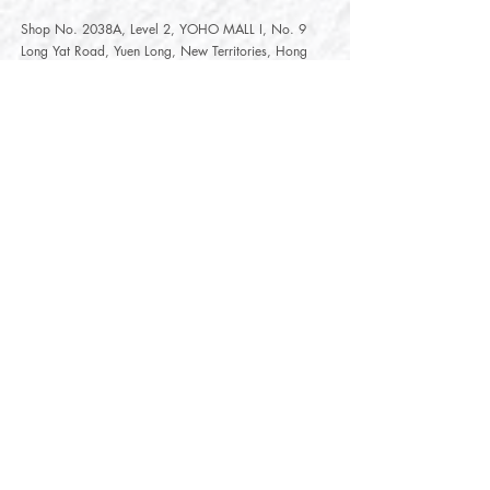
Shop No. 2038A, Level 2, YOHO MALL I, No. 9
Long Yat Road, Yuen Long, New Territories, Hong
Kong
開放時間
Opening Hours
星期一至星期五
Monday - Friday :
12:00 - 21:30
星期六至星期日
12:00 - 22:00
Saturday
- Sunday :
12:00 - 22:00
公眾假期
Public Holiday :
Mille-Feuille Fashion Select Store