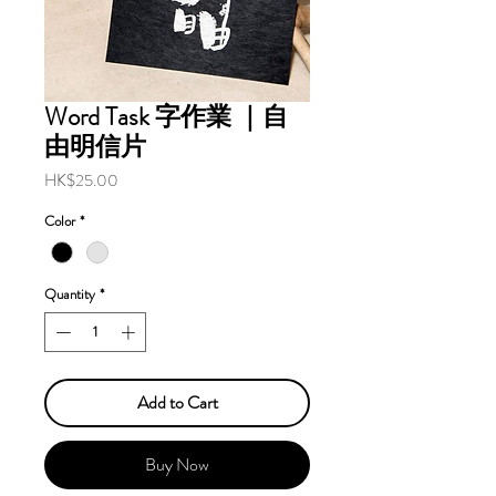
Word Task 字作業 ｜自
由明信片
Price
HK$25.00
Color
*
Quantity
*
Add to Cart
Buy Now