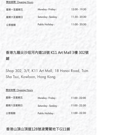
開放時間
Opening Hours
星期一至星期五
Monday - Friday :
12:00 - 19:30
星期六至星期日
Saturday
- Sunday :
11:30 - 20:30
Public Holiday :
11:00 - 20:30
公眾假期
香港九龍尖沙咀河內道18號 K11 Art Mall 3樓 302號
鋪
Shop 302, 3/F, K11 Art Mall, 18 Hanoi Road, Tsim
Sha Tsui, Kowloon, Hong Kong
開放時間
Opening Hours
星期一至星期五
Monday - Friday :
11:00 - 22:00
星期六至星期日
11:00 - 22:30
Saturday
- Sunday :
公眾假期
11:00 - 22:30
Public Holiday :
香港山頂山頂道128號凌霄閣地下G11舖