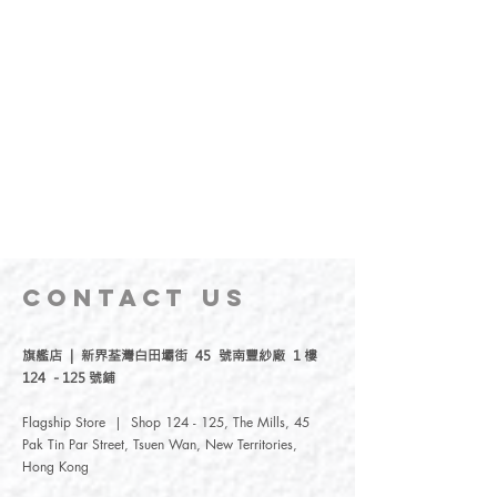
CONTACT
US
旗艦店 | 新界荃灣白田壩街 45 號南豐紗廠 1 樓
124 - 125 號鋪
Flagship Store | Shop 124 - 125, The Mills, 45
Pak Tin Par Street, Tsuen Wan, New Territories,
Hong Kong