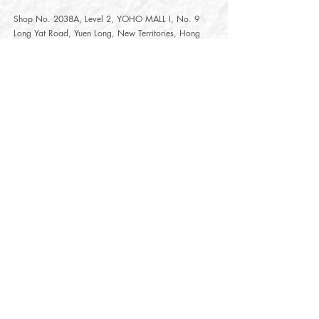
Shop No. 2038A, Level 2, YOHO MALL I, No. 9
Long Yat Road, Yuen Long, New Territories, Hong
Kong
開放時間
Opening Hours
星期一至星期五
Monday - Friday :
12:00 - 21:30
星期六至星期日
12:00 - 22:00
Saturday
- Sunday :
12:00 - 22:00
公眾假期
Public Holiday :
Mille-Feuille Fashion Select Store