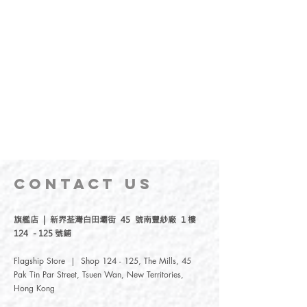
CONTACT
US
旗艦店 | 新界荃灣白田壩街 45 號南豐紗廠 1 樓
124 - 125 號鋪
Flagship Store | Shop 124 - 125, The Mills, 45
Pak Tin Par Street, Tsuen Wan, New Territories,
Hong Kong