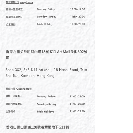
開放時間
Opening Hours
星期一至星期五
Monday - Friday :
12:00 - 19:30
星期六至星期日
Saturday
- Sunday :
11:30 - 20:30
Public Holiday :
11:00 - 20:30
公眾假期
香港九龍尖沙咀河內道18號 K11 Art Mall 3樓 302號
鋪
Shop 302, 3/F, K11 Art Mall, 18 Hanoi Road, Tsim
Sha Tsui, Kowloon, Hong Kong
開放時間
Opening Hours
星期一至星期五
Monday - Friday :
11:00 - 22:00
星期六至星期日
11:00 - 22:30
Saturday
- Sunday :
公眾假期
11:00 - 22:30
Public Holiday :
香港山頂山頂道128號凌霄閣地下G11舖