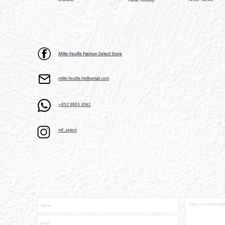
Public Holiday :
Mille-Feuille Fashion Select Store
mille.feuille.hk@gmail.com
+852 9803 3061
mf_select