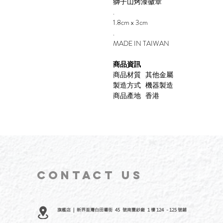
獅子山烤漆徽章
.
1.8cm x 3cm
.
MADE IN TAIWAN
商品資訊
商品材質 其他金屬
製造方式 機器製造
商品產地 香港
CONTACT
US
旗艦店 | 新界荃灣白田壩街 45 號南豐紗廠 1 樓 124 - 125 號鋪