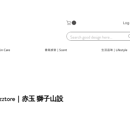
Log 
n Care
香氣感官｜Scent
生活品味｜Lifestyle
zztore｜赤玉 獅子山設