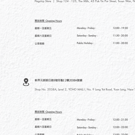
Flagship Store | Shop 124 - 125, The Mills, 45 Pak Tin Par Street, Tsuen Wan, N
開放時間
Opening Hours
星期一至星期五
Monday - Friday :
12:00 - 19:30
星期六至星期日
Saturday
- Sunday :
11:30 - 20:30
Public Holiday :
11:00 - 20:30
公眾假期
新界元朗朗日路9號形點I 2樓2038A號舖
Shop No. 2038A, Level 2, YOHO MALL I, No. 9 Long Yat Road, Yuen Long, New Te
開放時間
Opening Hours
星期一至星期五
Monday - Friday :
12:00 - 21:30
星期六至星期日
12:00 - 22:00
Saturday
- Sunday :
公眾假期
12:00 - 22:00