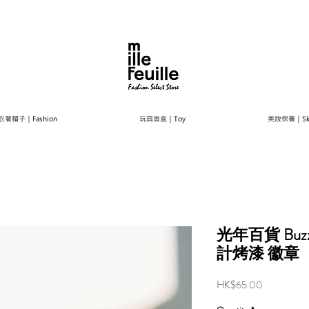
衣著帽子｜Fashion
玩具盲盒｜Toy
美妝保養｜Ski
光年百貨 Buz
計烤漆 徽章
Price
HK$65.00