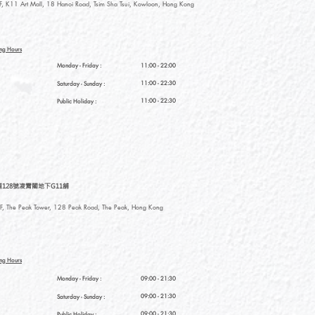
, K11 Art Mall, 18 Hanoi Road, Tsim Sha Tsui, Kowloon, Hong Kong
ng Hours
Monday - Friday :
11:00 - 22:00
11:00 - 22:30
Saturday
- Sunday :
11:00 - 22:30
Public Holiday :
128號凌霄閣地下G11舖
, The Peak Tower, 128 Peak Road, The Peak, Hong Kong
ng Hours
Monday - Friday :
09:00 - 21:30
09:00 - 21:30
Saturday
- Sunday :
09:00 - 21:30
Public Holiday :