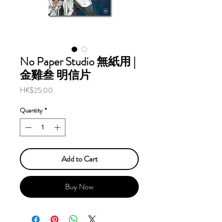
No Paper Studio 無紙用 |
金雞叁 明信片
Price
HK$25.00
Quantity
*
Add to Cart
Buy Now