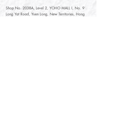
Shop No. 2038A, Level 2, YOHO MALL I, No. 9
Long Yat Road, Yuen Long, New Territories, Hong
Kong
開放時間
Opening Hours
星期一至星期五
Monday - Friday :
12:00 - 21:30
星期六至星期日
12:00 - 22:00
Saturday
- Sunday :
12:00 - 22:00
公眾假期
Public Holiday :
Mille-Feuille Fashion Select Store