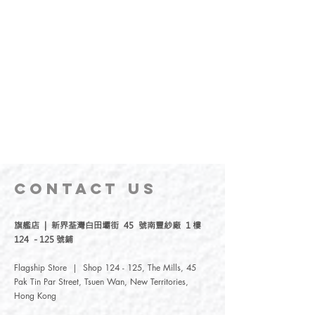
CONTACT
US
旗艦店 | 新界荃灣白田壩街 45 號南豐紗廠 1 樓
124 - 125 號鋪
Flagship Store | Shop 124 - 125, The Mills, 45
Pak Tin Par Street, Tsuen Wan, New Territories,
Hong Kong