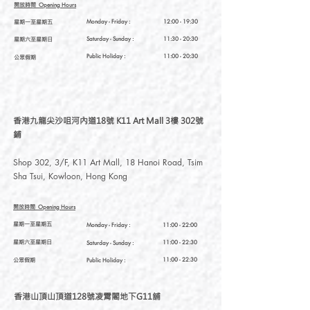
開放時間
Opening Hours
星期一至星期五
Monday - Friday :
12:00 - 19:30
星期六至星期日
Saturday
- Sunday :
11:30 - 20:30
Public Holiday :
11:00 - 20:30
公眾假期
香港九龍尖沙咀河內道18號 K11 Art Mall 3樓 302號
鋪
Shop 302, 3/F, K11 Art Mall, 18 Hanoi Road, Tsim
Sha Tsui, Kowloon, Hong Kong
開放時間
Opening Hours
星期一至星期五
Monday - Friday :
11:00 - 22:00
星期六至星期日
11:00 - 22:30
Saturday
- Sunday :
公眾假期
11:00 - 22:30
Public Holiday :
香港山頂山頂道128號凌霄閣地下G11舖