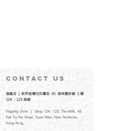
CONTACT
US
旗艦店 | 新界荃灣白田壩街 45 號南豐紗廠 1 樓
124 - 125 號鋪
Flagship Store | Shop 124 - 125, The Mills, 45
Pak Tin Par Street, Tsuen Wan, New Territories,
Hong Kong