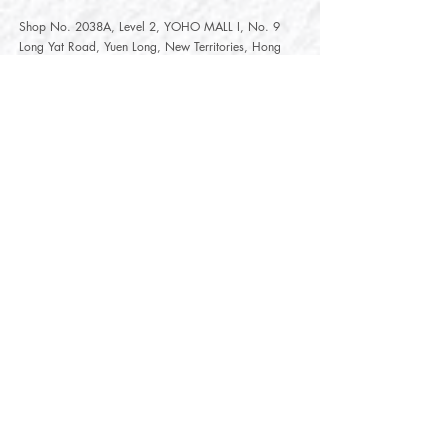
Shop No. 2038A, Level 2, YOHO MALL I, No. 9
Long Yat Road, Yuen Long, New Territories, Hong
Kong
開放時間
Opening Hours
星期一至星期五
Monday - Friday :
12:00 - 21:30
星期六至星期日
12:00 - 22:00
Saturday
- Sunday :
12:00 - 22:00
公眾假期
Public Holiday :
Mille-Feuille Fashion Select Store