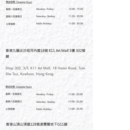
開放時間
Opening Hours
星期一至星期五
Monday - Friday :
12:00 - 19:30
星期六至星期日
Saturday
- Sunday :
11:30 - 20:30
Public Holiday :
11:00 - 20:30
公眾假期
香港九龍尖沙咀河內道18號 K11 Art Mall 3樓 302號
鋪
Shop 302, 3/F, K11 Art Mall, 18 Hanoi Road, Tsim
Sha Tsui, Kowloon, Hong Kong
開放時間
Opening Hours
星期一至星期五
Monday - Friday :
11:00 - 22:00
星期六至星期日
11:00 - 22:30
Saturday
- Sunday :
公眾假期
11:00 - 22:30
Public Holiday :
香港山頂山頂道128號凌霄閣地下G11舖