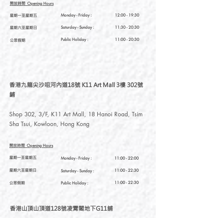
開放時間
Opening Hours
星期一至星期五
Monday - Friday :
12:00 - 19:30
星期六至星期日
Saturday
- Sunday :
11:30 - 20:30
Public Holiday :
11:00 - 20:30
公眾假期
香港九龍尖沙咀河內道18號 K11 Art Mall 3樓 302號
鋪
Shop 302, 3/F, K11 Art Mall, 18 Hanoi Road, Tsim
Sha Tsui, Kowloon, Hong Kong
開放時間
Opening Hours
星期一至星期五
Monday - Friday :
11:00 - 22:00
星期六至星期日
11:00 - 22:30
Saturday
- Sunday :
公眾假期
11:00 - 22:30
Public Holiday :
香港山頂山頂道128號凌霄閣地下G11舖