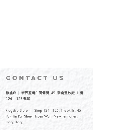
CONTACT
US
旗艦店 | 新界荃灣白田壩街 45 號南豐紗廠 1 樓
124 - 125 號鋪
Flagship Store | Shop 124 - 125, The Mills, 45
Pak Tin Par Street, Tsuen Wan, New Territories,
Hong Kong