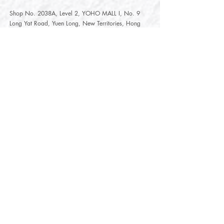
Shop No. 2038A, Level 2, YOHO MALL I, No. 9
Long Yat Road, Yuen Long, New Territories, Hong
Kong
開放時間
Opening Hours
星期一至星期五
Monday - Friday :
12:00 - 21:30
星期六至星期日
12:00 - 22:00
Saturday
- Sunday :
12:00 - 22:00
公眾假期
Public Holiday :
Mille-Feuille Fashion Select Store