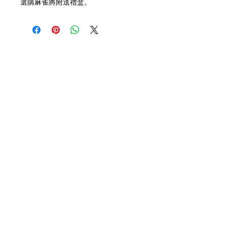
選購麻雀將附送禮盒。