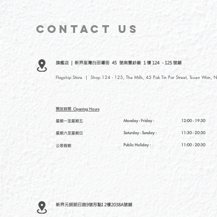
CONTACT
US
旗艦店 | 新界荃灣白田壩街 45 號南豐紗廠 1 樓 124 - 125 號鋪
Flagship Store | Shop 124 - 125, The Mills, 45 Pak Tin Par Street, Tsuen Wan, N
開放時間
Opening Hours
星期一至星期五
Monday - Friday :
12:00 - 19:30
星期六至星期日
Saturday
- Sunday :
11:30 - 20:30
Public Holiday :
11:00 - 20:30
公眾假期
新界元朗朗日路9號形點I 2樓2038A號舖