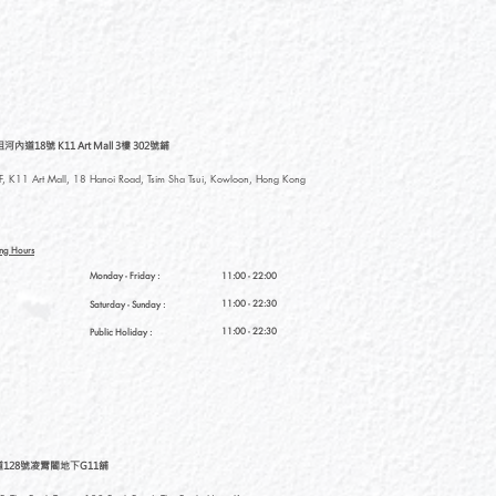
道18號 K11 Art Mall 3樓 302號鋪
, K11 Art Mall, 18 Hanoi Road, Tsim Sha Tsui, Kowloon, Hong Kong
ng Hours
Monday - Friday :
11:00 - 22:00
11:00 - 22:30
Saturday
- Sunday :
11:00 - 22:30
Public Holiday :
128號凌霄閣地下G11舖