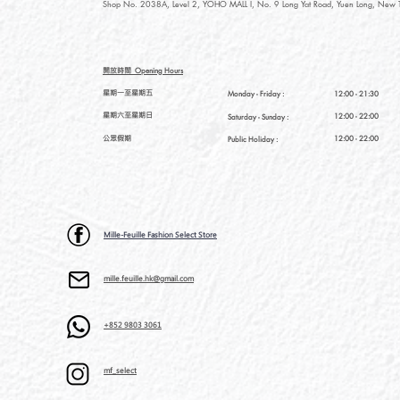
Shop No. 2038A, Level 2, YOHO MALL I, No. 9 Long Yat Road, Yuen Long, New Te
開放時間
Opening Hours
星期一至星期五
Monday - Friday :
12:00 - 21:30
星期六至星期日
12:00 - 22:00
Saturday
- Sunday :
公眾假期
12:00 - 22:00
Public Holiday :
Mille-Feuille Fashion Select Store
mille.feuille.hk@gmail.com
+852 9803 3061
mf_select