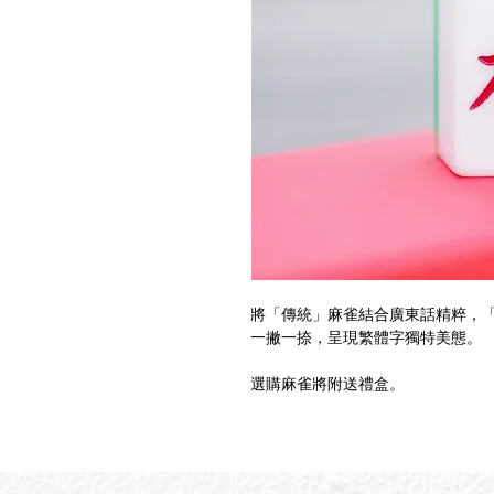
將「傳統」麻雀結合廣東話精粹，
一撇一捺，呈現繁體字獨特美態。
選購麻雀將附送禮盒。