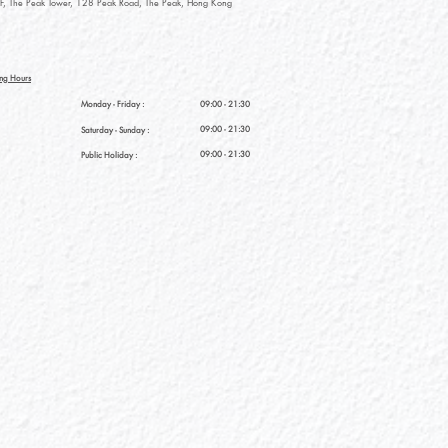
, The Peak Tower, 128 Peak Road, The Peak, Hong Kong
ng Hours
Monday - Friday :
09:00 - 21:30
09:00 - 21:30
Saturday
- Sunday :
09:00 - 21:30
Public Holiday :