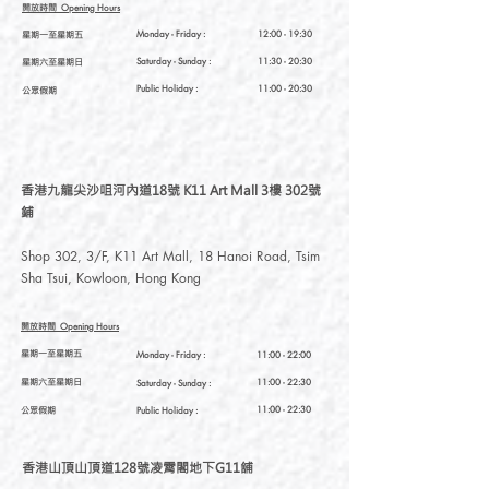
開放時間
Opening Hours
星期一至星期五
Monday - Friday :
12:00 - 19:30
星期六至星期日
Saturday
- Sunday :
11:30 - 20:30
Public Holiday :
11:00 - 20:30
公眾假期
香港九龍尖沙咀河內道18號 K11 Art Mall 3樓 302號
鋪
Shop 302, 3/F, K11 Art Mall, 18 Hanoi Road, Tsim
Sha Tsui, Kowloon, Hong Kong
開放時間
Opening Hours
星期一至星期五
Monday - Friday :
11:00 - 22:00
星期六至星期日
11:00 - 22:30
Saturday
- Sunday :
公眾假期
11:00 - 22:30
Public Holiday :
香港山頂山頂道128號凌霄閣地下G11舖