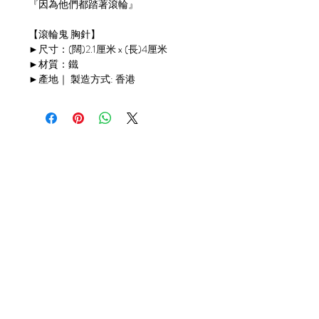
『因為他們都踏著滾輪』
【滾輪鬼 胸針】
►尺寸：(闊)2.1厘米 x (長)4厘米
►材質：鐵
►產地｜ 製造方式: 香港