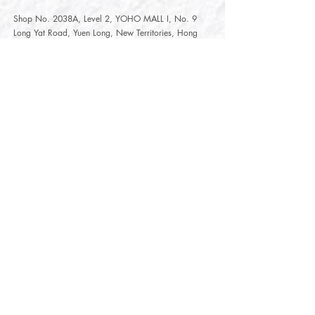
Shop No. 2038A, Level 2, YOHO MALL I, No. 9
Long Yat Road, Yuen Long, New Territories, Hong
Kong
開放時間
Opening Hours
星期一至星期五
Monday - Friday :
12:00 - 21:30
星期六至星期日
12:00 - 22:00
Saturday
- Sunday :
12:00 - 22:00
公眾假期
Public Holiday :
Mille-Feuille Fashion Select Store