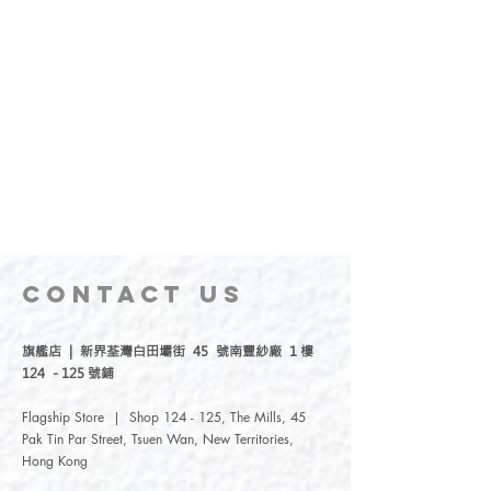
CONTACT
US
旗艦店 | 新界荃灣白田壩街 45 號南豐紗廠 1 樓
124 - 125 號鋪
Flagship Store | Shop 124 - 125, The Mills, 45
Pak Tin Par Street, Tsuen Wan, New Territories,
Hong Kong