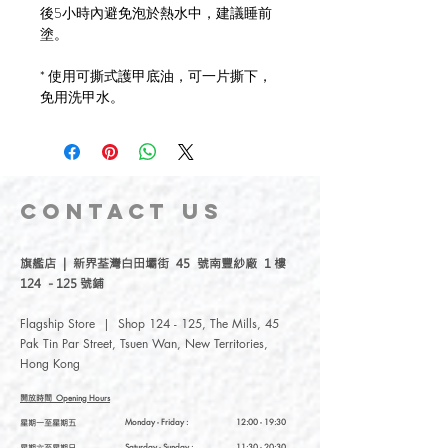
後5小時內避免泡於熱水中，建議睡前
塗。
* 使用可撕式護甲底油，可一片撕下，
免用洗甲水。
CONTACT
US
旗艦店 | 新界荃灣白田壩街 45 號南豐紗廠 1 樓
124 - 125 號鋪
Flagship Store | Shop 124 - 125, The Mills, 45
Pak Tin Par Street, Tsuen Wan, New Territories,
Hong Kong
開放時間
Opening Hours
星期一至星期五
Monday - Friday :
12:00 - 19:30
星期六至星期日
Saturday
- Sunday :
11:30 - 20:30