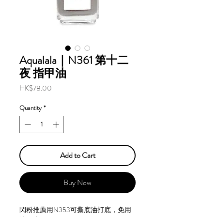
Aqualala｜N361 第十二
夜 指甲油
Price
HK$78.00
Quantity
*
Add to Cart
Buy Now
閃粉推薦用N353可撕底油打底，免用