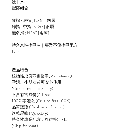
洗甲水~
配搭組合
食指 ‧ 尾指 ; N361 [ 兩層]
姆指 ‧ 中指; N357 [兩層]
無名指 ; N362 [兩層]
持久水性指甲油｜專業不傷指甲配方｜
15 ml
.
產品特色:
植物性成份不傷指甲(Plant-based)
孕婦、小朋友皆可安心使用
(Commitment to Safety)
不含有害成份(7-Free)
100% 零殘忍 (Cruelty-free 100%)
品質認證 (Qualitycertification)
速乾易塗 (QuickDry)
持久性專業配方，可維持5-7日
(ChipResistant)
.