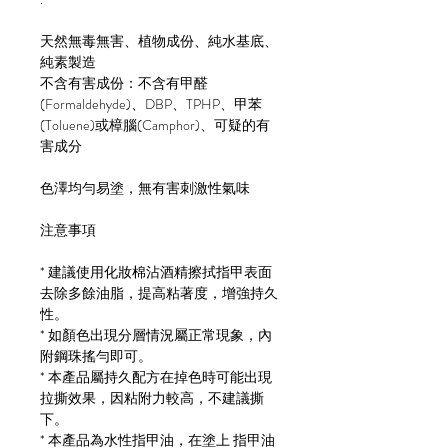
天然無毒無害、植物成份、純水基底、
純素製造
不含有害成份：不含有甲醛
(Formaldehyde)、DBP、TPHP、甲苯
(Toluene)或樟腦(Camphor)、可疑的有
害成分
色澤均勻易塗，無有害刺激性氣味
注意事項
* 建議使用化妝棉沾酒精擦拭指甲表面
去除多餘油脂，提高粘著度，增強持久
性。
* 如顏色出現分層情況屬正常現象，內
附鋼珠搖勻即可。
* 本產品屬持久配方在掉色時可能出現
拉撕效果，因粘附力較高，不建議撕
下。
* 本產品為水性指甲油，在塗上 指甲油