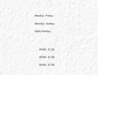
Monday - Friday :
Saturday
- Sunday :
Public Holiday :
09:00 - 21:30
09:00 - 21:30
09:00 - 21:30
新界元朗朗日路9號形點I 2樓2038A號舖
Shop No. 2038A, Level 2, YOHO MALL I, No. 9
Long Yat Road, Yuen Long, New Territories, Hong
Kong
開放時間
Opening Hours
星期一至星期五
Monday - Friday :
12:00 - 21:30
星期六至星期日
12:00 - 22:00
Saturday
- Sunday :
12:00 - 22:00
公眾假期
Public Holiday :