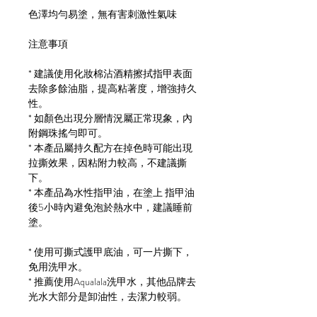
色澤均勻易塗，無有害刺激性氣味
注意事項
* 建議使用化妝棉沾酒精擦拭指甲表面
去除多餘油脂，提高粘著度，增強持久
性。
* 如顏色出現分層情況屬正常現象，內
附鋼珠搖勻即可。
* 本產品屬持久配方在掉色時可能出現
拉撕效果，因粘附力較高，不建議撕
下。
* 本產品為水性指甲油，在塗上 指甲油
後5小時內避免泡於熱水中，建議睡前
塗。
* 使用可撕式護甲底油，可一片撕下，
免用洗甲水。
* 推薦使用Aqualala洗甲水，其他品牌去
光水大部分是卸油性，去潔力較弱。