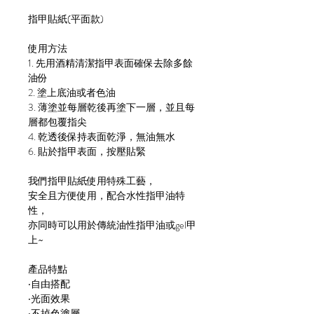
指甲貼紙(平面款)
使用方法
1. 先用酒精清潔指甲表面確保去除多餘
油份
2. 塗上底油或者色油
3. 薄塗並每層乾後再塗下一層，並且每
層都包覆指尖
4. 乾透後保持表面乾淨，無油無水
6. 貼於指甲表面，按壓貼緊
我們指甲貼紙使用特殊工藝，
安全且方便使用，配合水性指甲油特
性，
亦同時可以用於傳統油性指甲油或gel甲
上~
產品特點
‧自由搭配
‧光面效果
‧不掉色塗層