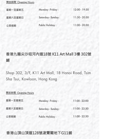
開放時間
Opening Hours
星期一至星期五
Monday - Friday :
12:00 - 19:30
星期六至星期日
Saturday
- Sunday :
11:30 - 20:30
Public Holiday :
11:00 - 20:30
公眾假期
香港九龍尖沙咀河內道18號 K11 Art Mall 3樓 302號
鋪
Shop 302, 3/F, K11 Art Mall, 18 Hanoi Road, Tsim
Sha Tsui, Kowloon, Hong Kong
開放時間
Opening Hours
星期一至星期五
Monday - Friday :
11:00 - 22:00
星期六至星期日
11:00 - 22:30
Saturday
- Sunday :
公眾假期
11:00 - 22:30
Public Holiday :
香港山頂山頂道128號凌霄閣地下G11舖