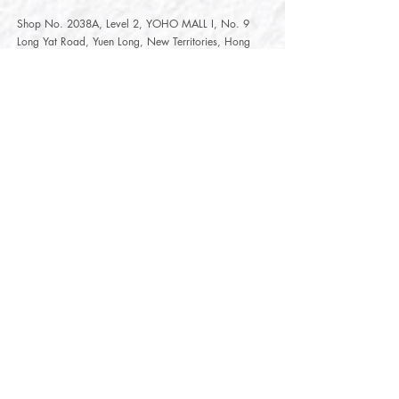
Shop No. 2038A, Level 2, YOHO MALL I, No. 9
Long Yat Road, Yuen Long, New Territories, Hong
Kong
開放時間
Opening Hours
星期一至星期五
Monday - Friday :
12:00 - 21:30
星期六至星期日
12:00 - 22:00
Saturday
- Sunday :
12:00 - 22:00
公眾假期
Public Holiday :
Mille-Feuille Fashion Select Store