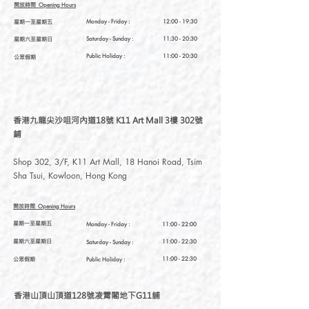
開放時間
Opening Hours
星期一至星期五
Monday - Friday :
12:00 - 19:30
星期六至星期日
Saturday
- Sunday :
11:30 - 20:30
Public Holiday :
11:00 - 20:30
公眾假期
香港九龍尖沙咀河內道18號 K11 Art Mall 3樓 302號
鋪
Shop 302, 3/F, K11 Art Mall, 18 Hanoi Road, Tsim
Sha Tsui, Kowloon, Hong Kong
開放時間
Opening Hours
星期一至星期五
Monday - Friday :
11:00 - 22:00
星期六至星期日
11:00 - 22:30
Saturday
- Sunday :
公眾假期
11:00 - 22:30
Public Holiday :
香港山頂山頂道128號凌霄閣地下G11舖