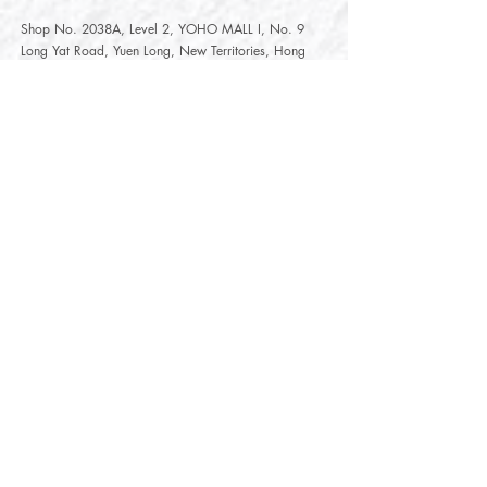
Shop No. 2038A, Level 2, YOHO MALL I, No. 9
Long Yat Road, Yuen Long, New Territories, Hong
Kong
開放時間
Opening Hours
星期一至星期五
Monday - Friday :
12:00 - 21:30
星期六至星期日
12:00 - 22:00
Saturday
- Sunday :
12:00 - 22:00
公眾假期
Public Holiday :
Mille-Feuille Fashion Select Store