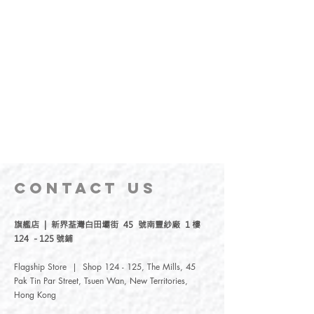
CONTACT
US
旗艦店 | 新界荃灣白田壩街 45 號南豐紗廠 1 樓
124 - 125 號鋪
Flagship Store | Shop 124 - 125, The Mills, 45
Pak Tin Par Street, Tsuen Wan, New Territories,
Hong Kong