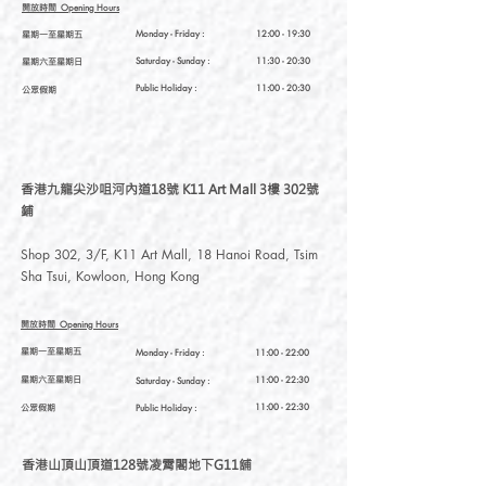
開放時間
Opening Hours
星期一至星期五
Monday - Friday :
12:00 - 19:30
星期六至星期日
Saturday
- Sunday :
11:30 - 20:30
Public Holiday :
11:00 - 20:30
公眾假期
香港九龍尖沙咀河內道18號 K11 Art Mall 3樓 302號
鋪
Shop 302, 3/F, K11 Art Mall, 18 Hanoi Road, Tsim
Sha Tsui, Kowloon, Hong Kong
開放時間
Opening Hours
星期一至星期五
Monday - Friday :
11:00 - 22:00
星期六至星期日
11:00 - 22:30
Saturday
- Sunday :
公眾假期
11:00 - 22:30
Public Holiday :
香港山頂山頂道128號凌霄閣地下G11舖