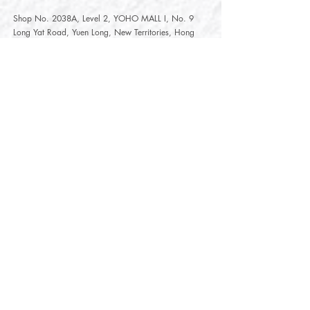
Shop No. 2038A, Level 2, YOHO MALL I, No. 9
Long Yat Road, Yuen Long, New Territories, Hong
Kong
開放時間
Opening Hours
星期一至星期五
Monday - Friday :
12:00 - 21:30
星期六至星期日
12:00 - 22:00
Saturday
- Sunday :
12:00 - 22:00
公眾假期
Public Holiday :
Mille-Feuille Fashion Select Store