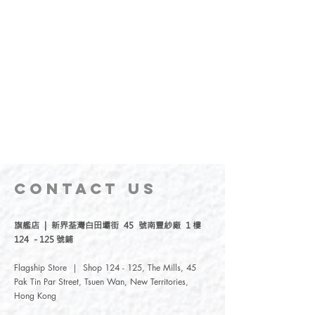
CONTACT
US
旗艦店 | 新界荃灣白田壩街 45 號南豐紗廠 1 樓
124 - 125 號鋪
Flagship Store | Shop 124 - 125, The Mills, 45
Pak Tin Par Street, Tsuen Wan, New Territories,
Hong Kong