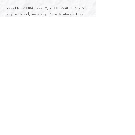
Shop No. 2038A, Level 2, YOHO MALL I, No. 9
Long Yat Road, Yuen Long, New Territories, Hong
Kong
開放時間
Opening Hours
星期一至星期五
Monday - Friday :
12:00 - 21:30
星期六至星期日
12:00 - 22:00
Saturday
- Sunday :
12:00 - 22:00
公眾假期
Public Holiday :
Mille-Feuille Fashion Select Store