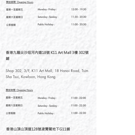
開放時間
Opening Hours
星期一至星期五
Monday - Friday :
12:00 - 19:30
星期六至星期日
Saturday
- Sunday :
11:30 - 20:30
Public Holiday :
11:00 - 20:30
公眾假期
香港九龍尖沙咀河內道18號 K11 Art Mall 3樓 302號
鋪
Shop 302, 3/F, K11 Art Mall, 18 Hanoi Road, Tsim
Sha Tsui, Kowloon, Hong Kong
開放時間
Opening Hours
星期一至星期五
Monday - Friday :
11:00 - 22:00
星期六至星期日
11:00 - 22:30
Saturday
- Sunday :
公眾假期
11:00 - 22:30
Public Holiday :
香港山頂山頂道128號凌霄閣地下G11舖