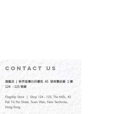
CONTACT
US
旗艦店 | 新界荃灣白田壩街 45 號南豐紗廠 1 樓
124 - 125 號鋪
Flagship Store | Shop 124 - 125, The Mills, 45
Pak Tin Par Street, Tsuen Wan, New Territories,
Hong Kong