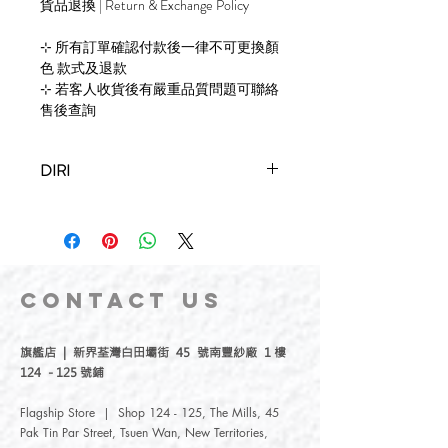
貨品退換 | Return & Exchange Policy
⊹ 所有訂單確認付款後一律不可更換顏
色 款式及退款
⊹ 若客人收貨後有嚴重品質問題可聯絡
售後查詢
DIRI
A local accessories brand formed in 2015.
Product including original and customised
designs, are delicately handmade with
passion.
Through Diri handcrafted accessories, they
CONTACT
US
aspire to explore the colours of both
natural and artificial beauty.
旗艦店 | 新界荃灣白田壩街 45 號南豐紗廠 1 樓
124 - 125 號鋪
Flagship Store | Shop 124 - 125, The Mills, 45
Pak Tin Par Street, Tsuen Wan, New Territories,