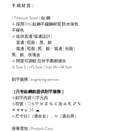
手 鐲 材 質 |
/ Titanium Steel / 鈦 鋼
⊹ 採用316L鈦鋼不鏽鋼材質 防水保色
不褪色
⊹ 提供直邊/弧邊設計 |
· 直邊 | 啞面 | 黑、銀
· 弧邊 | 啞面 | 黑、銀 / 弧邊 | 光面 |
黑、銀、玫瑰金
⊹ 闊度可調較 任何手圍都適合
⊹ Size S /~15.5cm | Size M/~18.5cm
刻字服務 | engraving service
［只有鈦鋼款提供刻字服務 ］
⊹刻字內容10字元內
⊹符號：♡& ♈︎ ♉︎ ♊︎ ♋︎ ♌︎ ♍︎ ♎︎ ♏︎ ♐︎ ♑︎
♒︎ ♓︎☀︎☼☽☾☁︎
⊹尺寸分S（適合女）、M（適合男）
保養需知 | Product Care