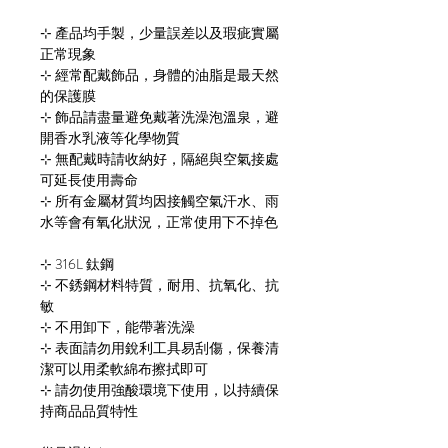
⊹ 產品均手製，少量誤差以及瑕疵實屬
正常現象
⊹ 經常配戴飾品，身體的油脂是最天然
的保護膜
⊹ 飾品請盡量避免戴著洗澡泡溫泉，避
開香水乳液等化學物質
⊹ 無配戴時請收納好，隔絕與空氣接處
可延長使用壽命
⊹ 所有金屬材質均因接觸空氣汗水、雨
水等會有氧化狀況，正常使用下不掉色
​​⊹ 316L 鈦鋼
⊹ 不銹鋼材料特質，耐用、抗氧化、抗
敏
⊹ 不用卸下，能帶著洗澡
⊹ 表面請勿用銳利工具易刮傷，保養清
潔可以用柔軟綿布擦拭即可
⊹ 請勿使用強酸環境下使用，以持續保
持商品品質特性