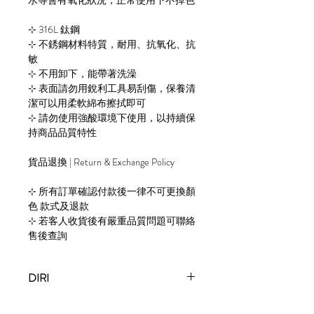
​​⊹ 316L 鈦鋼
⊹ 不銹鋼材料特質，耐用、抗氧化、抗
敏
⊹ 不用卸下，能帶著洗澡
⊹ 表面請勿用銳利工具易刮傷，保養清
潔可以用柔軟綿布擦拭即可
⊹ 請勿使用強酸環境下使用，以持續保
持商品品質特性
貨品退換 | Return & Exchange Policy
⊹ 所有訂單確認付款後一律不可更換顏
色 款式及退款
⊹ 若客人收貨後有嚴重品質問題可聯絡
售後查詢
DIRI
A local accessories brand formed in 2015.