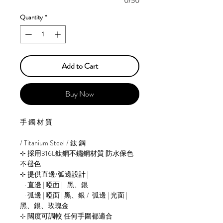
0/50
Quantity
*
Add to Cart
Buy Now
手 鐲 材 質 |
/ Titanium Steel / 鈦 鋼
⊹ 採用316L鈦鋼不鏽鋼材質 防水保色
不褪色
⊹ 提供直邊/弧邊設計 |
· 直邊 | 啞面 | 黑、銀
· 弧邊 | 啞面 | 黑、銀 / 弧邊 | 光面 |
黑、銀、玫瑰金
⊹ 闊度可調較 任何手圍都適合