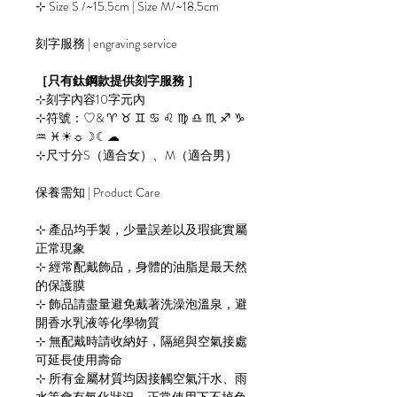
⊹ Size S /~15.5cm | Size M/~18.5cm
刻字服務 | engraving service
［只有鈦鋼款提供刻字服務 ］
⊹刻字內容10字元內
⊹符號：♡& ♈︎ ♉︎ ♊︎ ♋︎ ♌︎ ♍︎ ♎︎ ♏︎ ♐︎ ♑︎
♒︎ ♓︎☀︎☼☽☾☁︎
⊹尺寸分S（適合女）、M（適合男）
保養需知 | Product Care
⊹ 產品均手製，少量誤差以及瑕疵實屬
正常現象
⊹ 經常配戴飾品，身體的油脂是最天然
的保護膜
⊹ 飾品請盡量避免戴著洗澡泡溫泉，避
開香水乳液等化學物質
⊹ 無配戴時請收納好，隔絕與空氣接處
可延長使用壽命
⊹ 所有金屬材質均因接觸空氣汗水、雨
水等會有氧化狀況，正常使用下不掉色