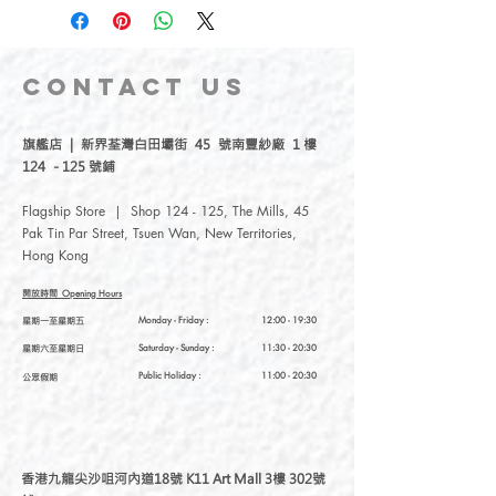
Product including original and customised
designs, are delicately handmade with
passion.
Through Diri handcrafted accessories, they
CONTACT
US
aspire to explore the colours of both
natural and artificial beauty.
旗艦店 | 新界荃灣白田壩街 45 號南豐紗廠 1 樓
124 - 125 號鋪
Flagship Store | Shop 124 - 125, The Mills, 45
Pak Tin Par Street, Tsuen Wan, New Territories,
Hong Kong
開放時間
Opening Hours
星期一至星期五
Monday - Friday :
12:00 - 19:30
星期六至星期日
Saturday
- Sunday :
11:30 - 20:30
Public Holiday :
11:00 - 20:30
公眾假期
香港九龍尖沙咀河內道18號 K11 Art Mall 3樓 302號