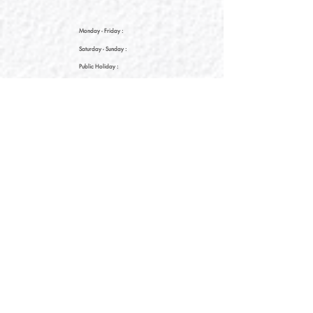
Monday - Friday :
Saturday
- Sunday :
Public Holiday :
09:00 - 21:30
09:00 - 21:30
09:00 - 21:30
新界元朗朗日路9號形點I 2樓2038A號舖
Shop No. 2038A, Level 2, YOHO MALL I, No. 9
Long Yat Road, Yuen Long, New Territories, Hong
Kong
開放時間
Opening Hours
星期一至星期五
Monday - Friday :
12:00 - 21:30
星期六至星期日
12:00 - 22:00
Saturday
- Sunday :
12:00 - 22:00
公眾假期
Public Holiday :