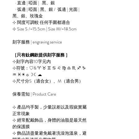
· 直邊 | 啞面 | 黑、銀
· 弧邊 | 啞面 | 黑、銀 / 弧邊 | 光面 |
黑、銀、玫瑰金
⊹ 闊度可調較 任何手圍都適合
⊹ Size S /~15.5cm | Size M/~18.5cm
刻字服務 | engraving service
［只有鈦鋼款提供刻字服務 ］
⊹刻字內容10字元內
⊹符號：♡& ♈︎ ♉︎ ♊︎ ♋︎ ♌︎ ♍︎ ♎︎ ♏︎ ♐︎ ♑︎
♒︎ ♓︎☀︎☼☽☾☁︎
⊹尺寸分S（適合女）、M（適合男）
保養需知 | Product Care
⊹ 產品均手製，少量誤差以及瑕疵實屬
正常現象
⊹ 經常配戴飾品，身體的油脂是最天然
的保護膜
⊹ 飾品請盡量避免戴著洗澡泡溫泉，避