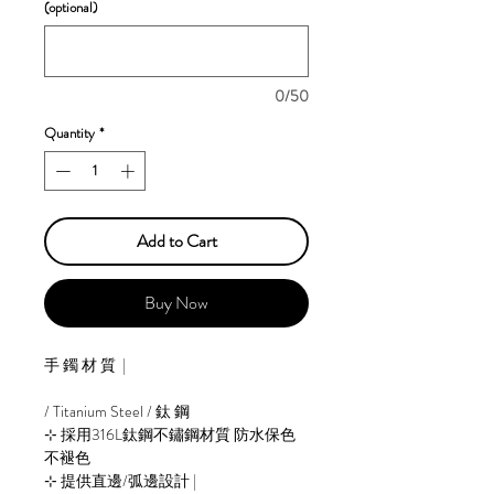
(optional)
0/50
Quantity
*
Add to Cart
Buy Now
手 鐲 材 質 |
/ Titanium Steel / 鈦 鋼
⊹ 採用316L鈦鋼不鏽鋼材質 防水保色
不褪色
⊹ 提供直邊/弧邊設計 |