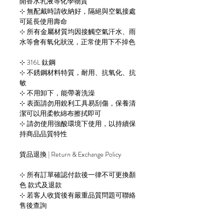
開香水乳液等化學物質
⊹ 無配戴時請收納好，隔絕與空氣接處
可延長使用壽命
⊹ 所有金屬材質均因接觸空氣汗水、雨
水等會有氧化狀況，正常使用下不掉色
​​⊹ 316L 鈦鋼
⊹ 不銹鋼材料特質，耐用、抗氧化、抗
敏
⊹ 不用卸下，能帶著洗澡
⊹ 表面請勿用銳利工具易刮傷，保養清
潔可以用柔軟綿布擦拭即可
⊹ 請勿使用強酸環境下使用，以持續保
持商品品質特性
貨品退換 | Return & Exchange Policy
⊹ 所有訂單確認付款後一律不可更換顏
色 款式及退款
⊹ 若客人收貨後有嚴重品質問題可聯絡
售後查詢