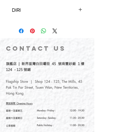
DIRI
A local accessories brand formed in 2015.
Product including original and customised
designs, are delicately handmade with
passion.
Through Diri handcrafted accessories, they
CONTACT
US
aspire to explore the colours of both
natural and artificial beauty.
旗艦店 | 新界荃灣白田壩街 45 號南豐紗廠 1 樓
124 - 125 號鋪
Flagship Store | Shop 124 - 125, The Mills, 45
Pak Tin Par Street, Tsuen Wan, New Territories,
Hong Kong
開放時間
Opening Hours
星期一至星期五
Monday - Friday :
12:00 - 19:30
星期六至星期日
Saturday
- Sunday :
11:30 - 20:30
Public Holiday :
11:00 - 20:30
公眾假期