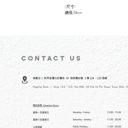
/尺寸/
總長38cm
CONTACT
US
旗艦店 | 新界荃灣白田壩街 45 號南豐紗廠 1 樓 124 - 125 號鋪
Flagship Store | Shop 124 - 125, The Mills, 45 Pak Tin Par Street, Tsuen Wan, N
開放時間
Opening Hours
星期一至星期五
Monday - Friday :
12:00 - 19:30
星期六至星期日
Saturday
- Sunday :
11:30 - 20:30
Public Holiday :
11:00 - 20:30
公眾假期