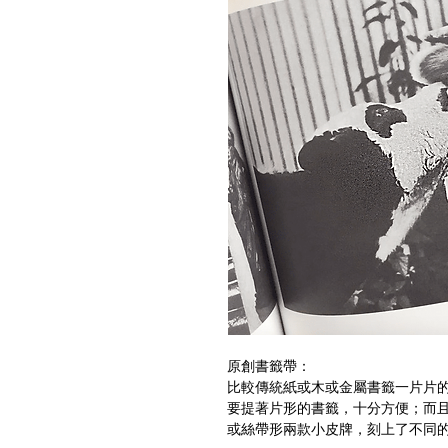
原創書籤帶：
比較傳統紙或木或金屬書籤一片片
要提著片形的書籤，十分方便；而且
或絲帶形兩款小皮牌，刻上了不同