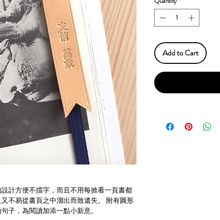
Quantity
*
Add to Cart
的設計方便不擋字，而且不用每掀看一頁書都
又不易從書頁之中溜出而致遺失。 附有圓形
的句子，為閱讀加添一點小新意。