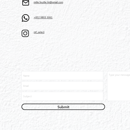
mille.feuille.hk@gmail.com
+852 9803 3061
mf_select
Submit