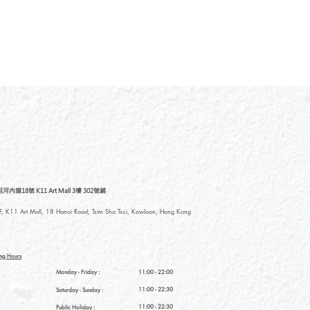
道18號 K11 Art Mall 3樓 302號鋪
, K11 Art Mall, 18 Hanoi Road, Tsim Sha Tsui, Kowloon, Hong Kong
ng Hours
Monday - Friday :
11:00 - 22:00
11:00 - 22:30
Saturday
- Sunday :
11:00 - 22:30
Public Holiday :