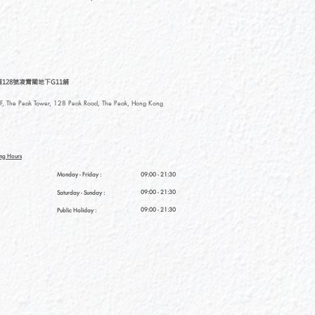
128號凌霄閣地下G11舖
, The Peak Tower, 128 Peak Road, The Peak, Hong Kong
ng Hours
Monday - Friday :
09:00 - 21:30
09:00 - 21:30
Saturday
- Sunday :
09:00 - 21:30
Public Holiday :