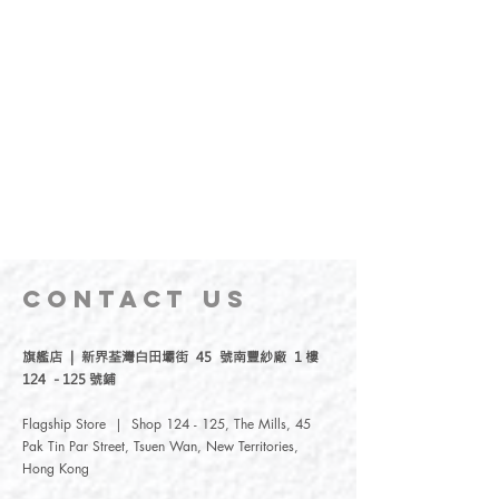
CONTACT
US
旗艦店 | 新界荃灣白田壩街 45 號南豐紗廠 1 樓
124 - 125 號鋪
Flagship Store | Shop 124 - 125, The Mills, 45
Pak Tin Par Street, Tsuen Wan, New Territories,
Hong Kong