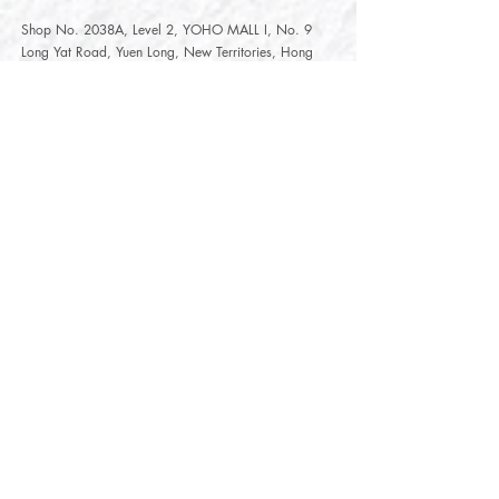
Shop No. 2038A, Level 2, YOHO MALL I, No. 9
Long Yat Road, Yuen Long, New Territories, Hong
Kong
開放時間
Opening Hours
星期一至星期五
Monday - Friday :
12:00 - 21:30
星期六至星期日
12:00 - 22:00
Saturday
- Sunday :
12:00 - 22:00
公眾假期
Public Holiday :
Mille-Feuille Fashion Select Store