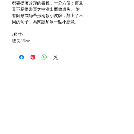
都要提著片形的書籤，十分方便；而且
又不易從書頁之中溜出而致遺失。 附
有圓形或絲帶形兩款小皮牌，刻上了不
同的句子，為閱讀加添一點小新意。
/尺寸/
總長38cm