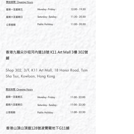
開放時間
Opening Hours
星期一至星期五
Monday - Friday :
12:00 - 19:30
星期六至星期日
Saturday
- Sunday :
11:30 - 20:30
Public Holiday :
11:00 - 20:30
公眾假期
香港九龍尖沙咀河內道18號 K11 Art Mall 3樓 302號
鋪
Shop 302, 3/F, K11 Art Mall, 18 Hanoi Road, Tsim
Sha Tsui, Kowloon, Hong Kong
開放時間
Opening Hours
星期一至星期五
Monday - Friday :
11:00 - 22:00
星期六至星期日
11:00 - 22:30
Saturday
- Sunday :
公眾假期
11:00 - 22:30
Public Holiday :
香港山頂山頂道128號凌霄閣地下G11舖