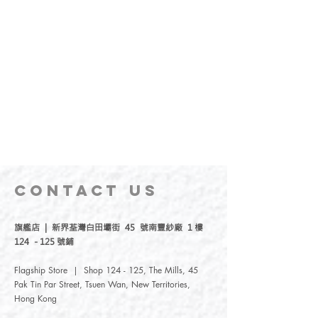
CONTACT
US
旗艦店 | 新界荃灣白田壩街 45 號南豐紗廠 1 樓
124 - 125 號鋪
Flagship Store | Shop 124 - 125, The Mills, 45
Pak Tin Par Street, Tsuen Wan, New Territories,
Hong Kong