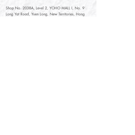
Shop No. 2038A, Level 2, YOHO MALL I, No. 9
Long Yat Road, Yuen Long, New Territories, Hong
Kong
開放時間
Opening Hours
星期一至星期五
Monday - Friday :
12:00 - 21:30
星期六至星期日
12:00 - 22:00
Saturday
- Sunday :
12:00 - 22:00
公眾假期
Public Holiday :
Mille-Feuille Fashion Select Store