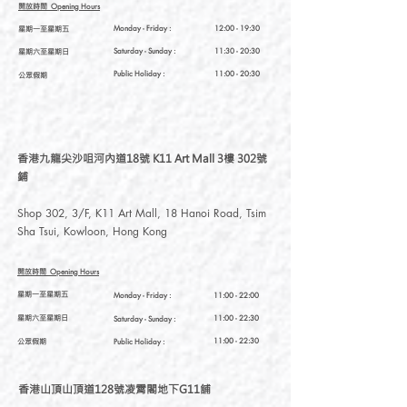
開放時間
Opening Hours
星期一至星期五
Monday - Friday :
12:00 - 19:30
星期六至星期日
Saturday
- Sunday :
11:30 - 20:30
Public Holiday :
11:00 - 20:30
公眾假期
香港九龍尖沙咀河內道18號 K11 Art Mall 3樓 302號
鋪
Shop 302, 3/F, K11 Art Mall, 18 Hanoi Road, Tsim
Sha Tsui, Kowloon, Hong Kong
開放時間
Opening Hours
星期一至星期五
Monday - Friday :
11:00 - 22:00
星期六至星期日
11:00 - 22:30
Saturday
- Sunday :
公眾假期
11:00 - 22:30
Public Holiday :
香港山頂山頂道128號凌霄閣地下G11舖