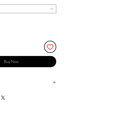
Buy Now
成立於2017年，分別有刺繡飾品品
畫品牌Meteorillust窮遊女生。品牌均由
eor於台灣創辦，我們堅持自家設計，
刺繡結合各種素材，延伸出各式各樣
隊成員均是台灣人，選用台灣工場製