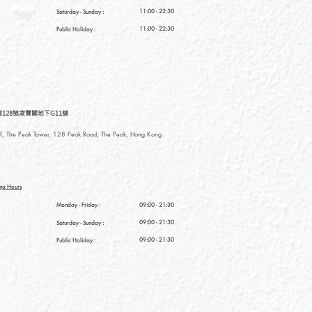
11:00 - 22:30
Saturday
- Sunday :
11:00 - 22:30
Public Holiday :
128號凌霄閣地下G11舖
, The Peak Tower, 128 Peak Road, The Peak, Hong Kong
ng Hours
Monday - Friday :
09:00 - 21:30
09:00 - 21:30
Saturday
- Sunday :
09:00 - 21:30
Public Holiday :