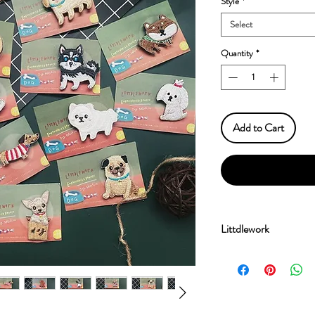
Style
*
Select
Quantity
*
Add to Cart
Littdlework
流星文創設計有限公司
牌Littdlework及插
由香港女生流星Met
台灣生產，以插畫和
的文創小物。我們團