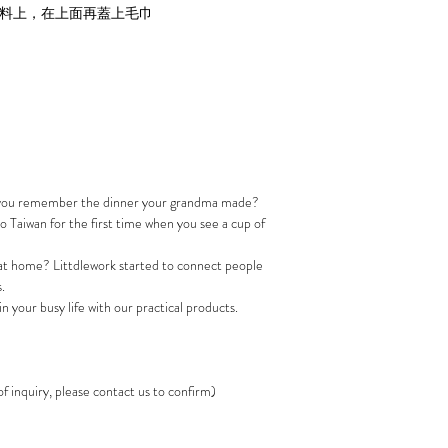
布料上，在上面再蓋上毛巾
t you remember the dinner your grandma made?
 Taiwan for the first time when you see a cup of
s at home? Littdlework started to connect people
.
 in your busy life with our practical products.
of inquiry, please contact us to confirm)