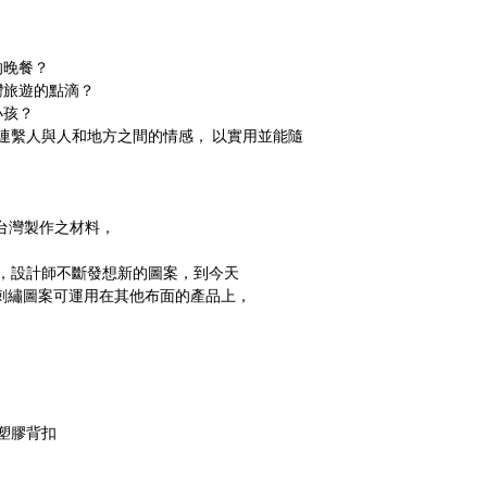
作材料，再由我們的
-
的晚餐？
灣旅遊的點滴？
Meteorillust Creation Co
小孩？
accessories embroidery a
的設計連繫人與人和地方之間的情感， 以實用並能隨
which was founded in Ta
We insist on our own des
illustrations and embroid
and creative products. 
版台灣製作之材料，
We are remarkable for in
to production is “Made i
典商品，設計師不斷發想新的圖案，到今天
款圖案。刺繡圖案可運用在其他布面的產品上，
塑膠背扣