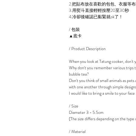
2.把貼布放在喜歡的包包、衣服等
3.用熨斗直接輕輕按壓20至30秒
4.冷卻後確認已黏緊就ok了！
/ 包裝
▲底卡
/ Product Description
When you look at Tatung cooker, don'
Why don't you remember various trips to
bubble tea?
Don't you think of small animals as pet
with one another through simple designs
I would like to bring a smile to your face
/ Size
Diameter 3 - 5.5cm
(The size differs depending on the type 
/ Material