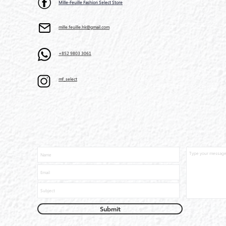
Mille-Feuille Fashion Select Store
mille.feuille.hk@gmail.com
+852 9803 3061
mf_select
Submit