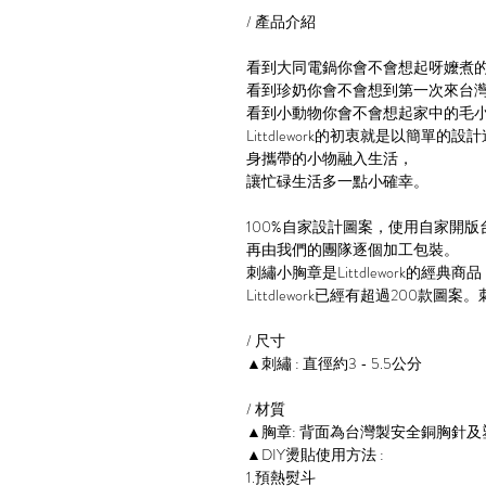
/ 產品介紹
看到大同電鍋你會不會想起呀嬤煮
看到珍奶你會不會想到第一次來台
看到小動物你會不會想起家中的毛
Littdlework的初衷就是以簡單
身攜帶的小物融入生活，
讓忙碌生活多一點小確幸。
100%自家設計圖案，使用自家開
再由我們的團隊逐個加工包裝。
刺繡小胸章是Littdlework的經
Littdlework已經有超過200
/ 尺寸
▲刺繡 : 直徑約3 - 5.5公分
/ 材質
▲胸章: 背面為台灣製安全銅胸針及
▲DIY燙貼使用方法 :
1.預熱熨斗