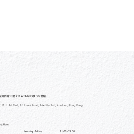
道18號 K11 Art Mall 3樓 302號鋪
, K11 Art Mall, 18 Hanoi Road, Tsim Sha Tsui, Kowloon, Hong Kong
ng Hours
Monday - Friday :
11:00 - 22:00