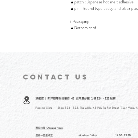
▲patch : Japanese hot melt adhesive
▲pin : Round type badge and black plas
/ Packaging
▲Bottom card
CONTACT
US
旗艦店 | 新界荃灣白田壩街 45 號南豐紗廠 1 樓 124 - 125 號鋪
Flagship Store | Shop 124 - 125, The Mills, 45 Pak Tin Par Street, Tsuen Wan, N
開放時間
Opening Hours
星期一至星期五
Monday - Friday :
12:00 - 19:30