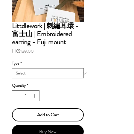
Littdlework | 刺繡耳環 -
富士山 | Embroidered
earring - Fuji mount
Price
HK$138.00
Type
*
Quantity
*
Add to Cart
Buy Now