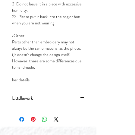
3. Do not leave it in a place with excessive
humidity.
23. Please put it back into the bag or box
when you are not wearing
/Other
Parts other than embroidery may not
always be the same material as the photo.
(It doesn't change the design itself)
However, there are some differences due
to handmade.
her details.
Littdlework
流星文創設計有限公司成立於2017年，
分別有刺繡飾品品牌Littdlework及插畫
品牌Meteorillust窮遊女生。品牌均由由
香港女生流星Meteor於台灣創辦，我們
堅持自家設計，台灣生產，以插畫和刺