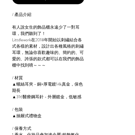
/ 產品介紹
有人說女生的飾品櫃永遠少了一對耳
環，我們聽到了！
Littdlework在2018年開始以刺繡結合各
式各樣的素材，設計出各種風格的刺繡
耳環，無論你喜歡趣味的、簡約的、可
愛的、誇張的款式都可以在我們的飾品
櫃中找到唷～～～
/ 材質
▲螺絲耳夾 - 銅+厚電鍍14k真金，保色
期長
▲316醫療鋼耳針 - 外層鍍金，低敏感
/ 包裝
▲抽屜式禮物盒
/ 保養方式
1.香水，化妝品會加速金屬/銀飾氧化，