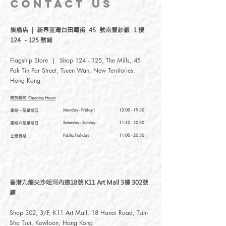
CONTACT
US
繡結合各種素材，延伸出各式各樣的文
創小物。我們團隊成員均是台灣人，選
旗艦店 | 新界荃灣白田壩街 45 號南豐紗廠 1 樓
用台灣工場製作材料，再由我們的團隊
124 - 125 號鋪
後加工成各種可愛産品。
Flagship Store | Shop 124 - 125, The Mills, 45
-
Pak Tin Par Street, Tsuen Wan, New Territories,
Hong Kong
Meteorillust Creation Co., Ltd. was
established in 2017, with accessories
開放時間
Opening Hours
embroidery and illustration brand
星期一至星期五
Monday - Friday :
12:00 - 19:30
Meteorillust, which was founded in Taiwan
星期六至星期日
Saturday
- Sunday :
11:30 - 20:30
by Meteor, a girl from Hong Kong. We
insist on our own design, combining various
Public Holiday :
11:00 - 20:30
公眾假期
materials with illustrations and embroidery
to extend a variety of small cultural and
creative products. Our team members are
all Taiwanese. We are remarkable for
香港九龍尖沙咀河內道18號 K11 Art Mall 3樓 302號
insisting that everything from materials to
鋪
production is “Made in Taiwan.”
Shop 302, 3/F, K11 Art Mall, 18 Hanoi Road, Tsim
Sha Tsui, Kowloon, Hong Kong