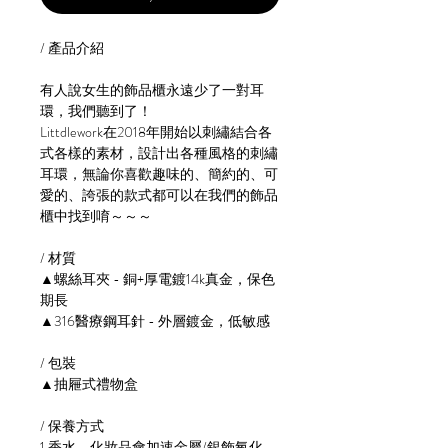
/ 產品介紹
有人說女生的飾品櫃永遠少了一對耳
環，我們聽到了！
Littdlework在2018年開始以刺繡結合各
式各樣的素材，設計出各種風格的刺繡
耳環，無論你喜歡趣味的、簡約的、可
愛的、誇張的款式都可以在我們的飾品
櫃中找到唷～～～
/ 材質
▲螺絲耳夾 - 銅+厚電鍍14k真金，保色
期長
▲316醫療鋼耳針 - 外層鍍金，低敏感
/ 包裝
▲抽屜式禮物盒
/ 保養方式
1.香水，化妝品會加速金屬/銀飾氧化，