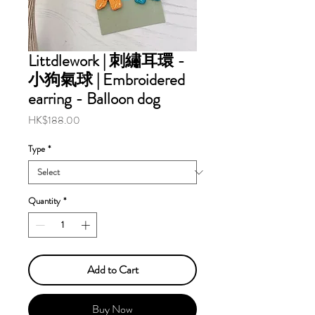
Littdlework | 刺繡耳環 -
小狗氣球 | Embroidered
earring - Balloon dog
Price
HK$188.00
Type
*
Quantity
*
Add to Cart
Buy Now