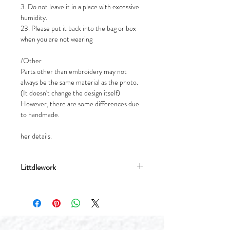
3. Do not leave it in a place with excessive
humidity.
23. Please put it back into the bag or box
when you are not wearing
/Other
Parts other than embroidery may not
always be the same material as the photo.
(It doesn't change the design itself)
However, there are some differences due
to handmade.
her details.
Littdlework
流星文創設計有限公司成立於2017年，
分別有刺繡飾品品牌Littdlework及插畫
品牌Meteorillust窮遊女生。品牌均由由
香港女生流星Meteor於台灣創辦，我們
堅持自家設計，台灣生產，以插畫和刺