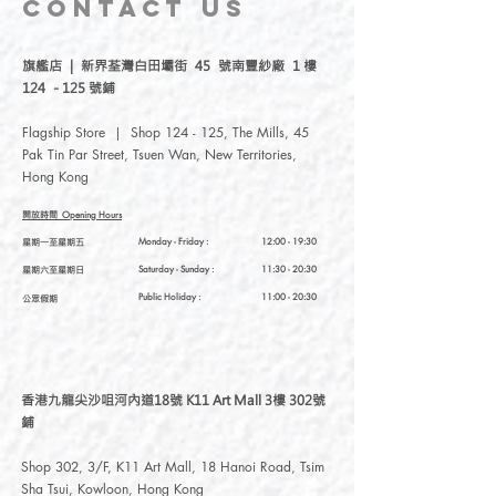
CONTACT
US
繡結合各種素材，延伸出各式各樣的文
創小物。我們團隊成員均是台灣人，選
旗艦店 | 新界荃灣白田壩街 45 號南豐紗廠 1 樓
用台灣工場製作材料，再由我們的團隊
124 - 125 號鋪
後加工成各種可愛産品。
Flagship Store | Shop 124 - 125, The Mills, 45
-
Pak Tin Par Street, Tsuen Wan, New Territories,
Hong Kong
Meteorillust Creation Co., Ltd. was
established in 2017, with accessories
開放時間
Opening Hours
embroidery and illustration brand
星期一至星期五
Monday - Friday :
12:00 - 19:30
Meteorillust, which was founded in Taiwan
星期六至星期日
Saturday
- Sunday :
11:30 - 20:30
by Meteor, a girl from Hong Kong. We
insist on our own design, combining various
Public Holiday :
11:00 - 20:30
公眾假期
materials with illustrations and embroidery
to extend a variety of small cultural and
creative products. Our team members are
all Taiwanese. We are remarkable for
香港九龍尖沙咀河內道18號 K11 Art Mall 3樓 302號
insisting that everything from materials to
鋪
production is “Made in Taiwan.”
Shop 302, 3/F, K11 Art Mall, 18 Hanoi Road, Tsim
Sha Tsui, Kowloon, Hong Kong