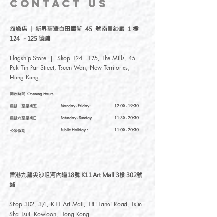
CONTACT
US
繡結合各種素材，延伸出各式各樣的文
創小物。我們團隊成員均是台灣人，選
旗艦店 | 新界荃灣白田壩街 45 號南豐紗廠 1 樓
用台灣工場製作材料，再由我們的團隊
124 - 125 號鋪
後加工成各種可愛産品。
Flagship Store | Shop 124 - 125, The Mills, 45
-
Pak Tin Par Street, Tsuen Wan, New Territories,
Hong Kong
Meteorillust Creation Co., Ltd. was
established in 2017, with accessories
開放時間
Opening Hours
embroidery and illustration brand
星期一至星期五
Monday - Friday :
12:00 - 19:30
Meteorillust, which was founded in Taiwan
星期六至星期日
Saturday
- Sunday :
11:30 - 20:30
by Meteor, a girl from Hong Kong. We
insist on our own design, combining various
Public Holiday :
11:00 - 20:30
公眾假期
materials with illustrations and embroidery
to extend a variety of small cultural and
creative products. Our team members are
all Taiwanese. We are remarkable for
香港九龍尖沙咀河內道18號 K11 Art Mall 3樓 302號
insisting that everything from materials to
鋪
production is “Made in Taiwan.”
Shop 302, 3/F, K11 Art Mall, 18 Hanoi Road, Tsim
Sha Tsui, Kowloon, Hong Kong