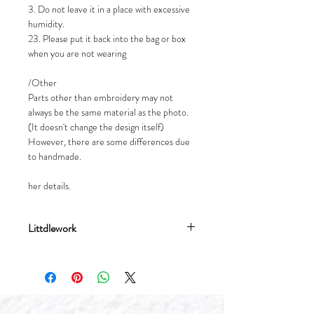
3. Do not leave it in a place with excessive
humidity.
23. Please put it back into the bag or box
when you are not wearing
/Other
Parts other than embroidery may not
always be the same material as the photo.
(It doesn't change the design itself)
However, there are some differences due
to handmade.
her details.
Littdlework
流星文創設計有限公司成立於2017年，
分別有刺繡飾品品牌Littdlework及插畫
品牌Meteorillust窮遊女生。品牌均由由
香港女生流星Meteor於台灣創辦，我們
堅持自家設計，台灣生產，以插畫和刺