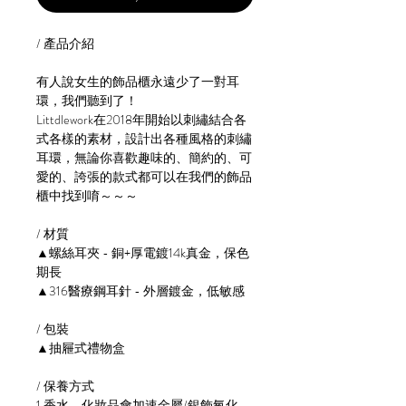
/ 產品介紹
有人說女生的飾品櫃永遠少了一對耳
環，我們聽到了！
Littdlework在2018年開始以刺繡結合各
式各樣的素材，設計出各種風格的刺繡
耳環，無論你喜歡趣味的、簡約的、可
愛的、誇張的款式都可以在我們的飾品
櫃中找到唷～～～
/ 材質
▲螺絲耳夾 - 銅+厚電鍍14k真金，保色
期長
▲316醫療鋼耳針 - 外層鍍金，低敏感
/ 包裝
▲抽屜式禮物盒
/ 保養方式
1.香水，化妝品會加速金屬/銀飾氧化，