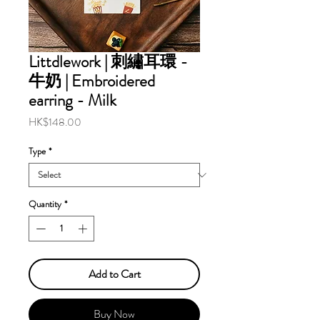
Littdlework | 刺繡耳環 -
牛奶 | Embroidered
earring - Milk
Price
HK$148.00
Type
*
Quantity
*
Add to Cart
Buy Now