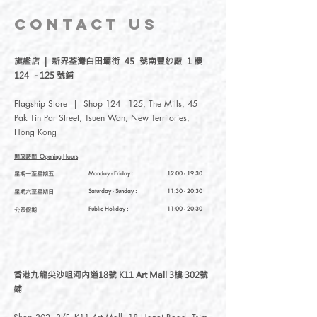
香港女生流星Meteor於台灣創辦，我們
堅持自家設計，台灣生產，以插畫和刺
CONTACT
US
繡結合各種素材，延伸出各式各樣的文
創小物。我們團隊成員均是台灣人，選
旗艦店 | 新界荃灣白田壩街 45 號南豐紗廠 1 樓
用台灣工場製作材料，再由我們的團隊
124 - 125 號鋪
後加工成各種可愛産品。
Flagship Store | Shop 124 - 125, The Mills, 45
-
Pak Tin Par Street, Tsuen Wan, New Territories,
Hong Kong
Meteorillust Creation Co., Ltd. was
established in 2017, with accessories
開放時間
Opening Hours
embroidery and illustration brand
星期一至星期五
Monday - Friday :
12:00 - 19:30
Meteorillust, which was founded in Taiwan
星期六至星期日
Saturday
- Sunday :
11:30 - 20:30
by Meteor, a girl from Hong Kong. We
insist on our own design, combining various
Public Holiday :
11:00 - 20:30
公眾假期
materials with illustrations and embroidery
to extend a variety of small cultural and
creative products. Our team members are
all Taiwanese. We are remarkable for
香港九龍尖沙咀河內道18號 K11 Art Mall 3樓 302號
insisting that everything from materials to
鋪
production is “Made in Taiwan.”