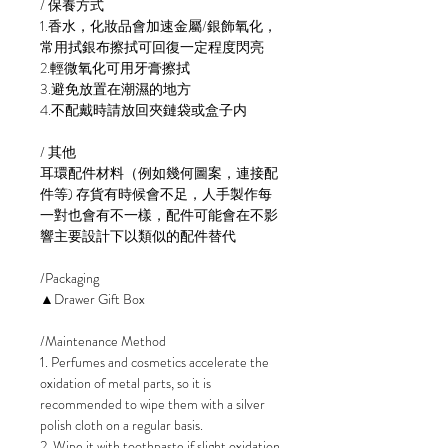
/ 保養方式
1.香水，化妝品會加速金屬/銀飾氧化，
常用拭銀布擦拭可回復一定程度閃亮
2.輕微氧化可用牙膏擦拭
3.避免放置在潮濕的地方
4.不配戴時請放回夾鏈袋或盒子内
/ 其他
耳環配件材料（例如幾何圖案，連接配
件等) 存貨有時候會不足，人手製作每
一對也會有不一樣，配件可能會在不影
響主要設計下以類似的配件替代
/Packaging
▲Drawer Gift Box
/Maintenance Method
1. Perfumes and cosmetics accelerate the
oxidation of metal parts, so it is
recommended to wipe them with a silver
polish cloth on a regular basis.
2. Wipe it with toothpaste if slight oxidation