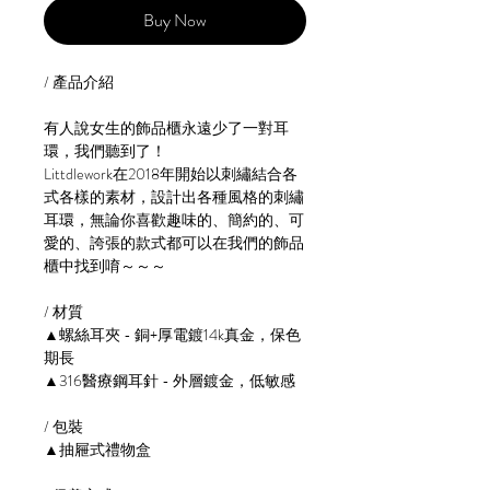
Buy Now
/ 產品介紹
有人說女生的飾品櫃永遠少了一對耳
環，我們聽到了！
Littdlework在2018年開始以刺繡結合各
式各樣的素材，設計出各種風格的刺繡
耳環，無論你喜歡趣味的、簡約的、可
愛的、誇張的款式都可以在我們的飾品
櫃中找到唷～～～
/ 材質
▲螺絲耳夾 - 銅+厚電鍍14k真金，保色
期長
▲316醫療鋼耳針 - 外層鍍金，低敏感
/ 包裝
▲抽屜式禮物盒