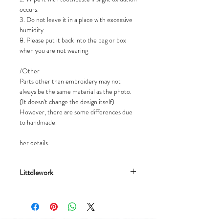
occurs.
3. Do not leave it in a place with excessive
humidity.
8. Please put it back into the bag or box
when you are not wearing
/Other
Parts other than embroidery may not
always be the same material as the photo.
(It doesn't change the design itself)
However, there are some differences due
to handmade.
her details.
Littdlework
流星文創設計有限公司成立於2017年，
分別有刺繡飾品品牌Littdlework及插畫
品牌Meteorillust窮遊女生。品牌均由由