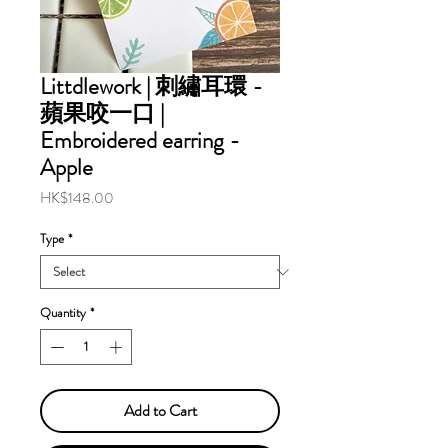
Littdlework | 刺繡耳環 -
蘋果咬一口 |
Embroidered earring -
Apple
Price
HK$148.00
Type
*
Quantity
*
Add to Cart