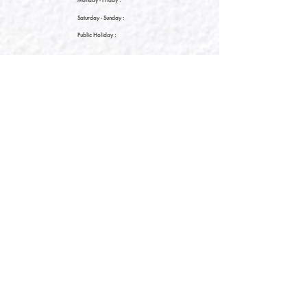
Saturday
- Sunday :
Public Holiday :
09:00 - 21:30
09:00 - 21:30
09:00 - 21:30
新界元朗朗日路9號形點I 2樓2038A號舖
Shop No. 2038A, Level 2, YOHO MALL I, No. 9
Long Yat Road, Yuen Long, New Territories, Hong
Kong
開放時間
Opening Hours
星期一至星期五
Monday - Friday :
12:00 - 21:30
星期六至星期日
12:00 - 22:00
Saturday
- Sunday :
12:00 - 22:00
公眾假期
Public Holiday :