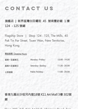
香港女生流星Meteor於台灣創辦，我們
堅持自家設計，台灣生產，以插畫和刺
CONTACT
US
繡結合各種素材，延伸出各式各樣的文
創小物。我們團隊成員均是台灣人，選
旗艦店 | 新界荃灣白田壩街 45 號南豐紗廠 1 樓
用台灣工場製作材料，再由我們的團隊
124 - 125 號鋪
後加工成各種可愛産品。
Flagship Store | Shop 124 - 125, The Mills, 45
-
Pak Tin Par Street, Tsuen Wan, New Territories,
Hong Kong
Meteorillust Creation Co., Ltd. was
established in 2017, with accessories
開放時間
Opening Hours
embroidery and illustration brand
星期一至星期五
Monday - Friday :
12:00 - 19:30
Meteorillust, which was founded in Taiwan
星期六至星期日
Saturday
- Sunday :
11:30 - 20:30
by Meteor, a girl from Hong Kong. We
insist on our own design, combining various
Public Holiday :
11:00 - 20:30
公眾假期
materials with illustrations and embroidery
to extend a variety of small cultural and
creative products. Our team members are
all Taiwanese. We are remarkable for
香港九龍尖沙咀河內道18號 K11 Art Mall 3樓 302號
insisting that everything from materials to
鋪
production is “Made in Taiwan.”