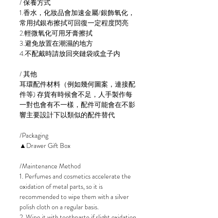
/ 保養方式
1.香水，化妝品會加速金屬/銀飾氧化，
常用拭銀布擦拭可回復一定程度閃亮
2.輕微氧化可用牙膏擦拭
3.避免放置在潮濕的地方
4.不配戴時請放回夾鏈袋或盒子内
/ 其他
耳環配件材料（例如幾何圖案，連接配
件等) 存貨有時候會不足，人手製作每
一對也會有不一樣，配件可能會在不影
響主要設計下以類似的配件替代
/Packaging
▲Drawer Gift Box
/Maintenance Method
1. Perfumes and cosmetics accelerate the
oxidation of metal parts, so it is
recommended to wipe them with a silver
polish cloth on a regular basis.
2. Wipe it with toothpaste if slight oxidation