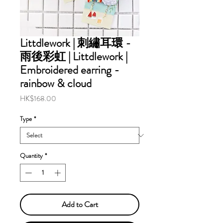
Littdlework | 刺繡耳環 -
雨後彩虹 | Littdlework |
Embroidered earring -
rainbow & cloud
Price
HK$168.00
Type
*
Quantity
*
Add to Cart