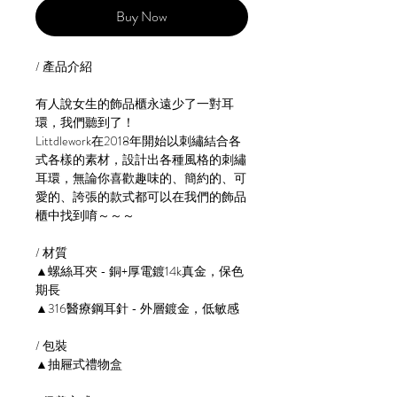
Buy Now
/ 產品介紹
有人說女生的飾品櫃永遠少了一對耳
環，我們聽到了！
Littdlework在2018年開始以刺繡結合各
式各樣的素材，設計出各種風格的刺繡
耳環，無論你喜歡趣味的、簡約的、可
愛的、誇張的款式都可以在我們的飾品
櫃中找到唷～～～
/ 材質
▲螺絲耳夾 - 銅+厚電鍍14k真金，保色
期長
▲316醫療鋼耳針 - 外層鍍金，低敏感
/ 包裝
▲抽屜式禮物盒