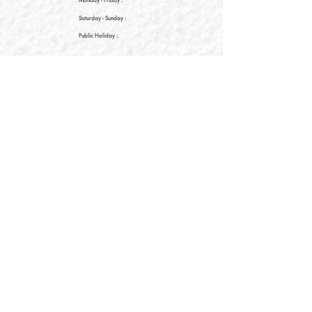
Saturday
- Sunday :
Public Holiday :
09:00 - 21:30
09:00 - 21:30
09:00 - 21:30
新界元朗朗日路9號形點I 2樓2038A號舖
Shop No. 2038A, Level 2, YOHO MALL I, No. 9
Long Yat Road, Yuen Long, New Territories, Hong
Kong
開放時間
Opening Hours
星期一至星期五
Monday - Friday :
12:00 - 21:30
星期六至星期日
12:00 - 22:00
Saturday
- Sunday :
12:00 - 22:00
公眾假期
Public Holiday :