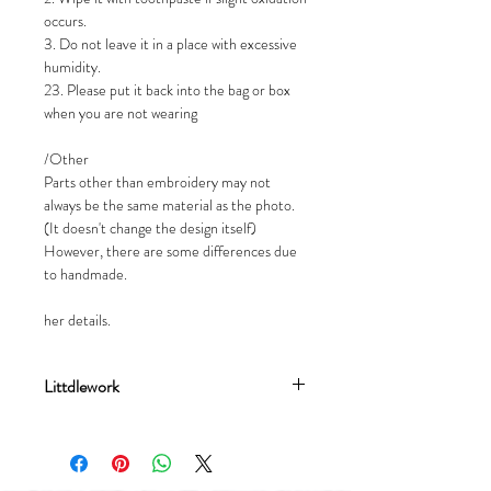
occurs.
3. Do not leave it in a place with excessive
humidity.
23. Please put it back into the bag or box
when you are not wearing
/Other
Parts other than embroidery may not
always be the same material as the photo.
(It doesn't change the design itself)
However, there are some differences due
to handmade.
her details.
Littdlework
流星文創設計有限公司成立於2017年，
分別有刺繡飾品品牌Littdlework及插畫
品牌Meteorillust窮遊女生。品牌均由由