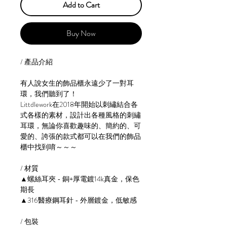
Add to Cart
Buy Now
/ 產品介紹
有人說女生的飾品櫃永遠少了一對耳
環，我們聽到了！
Littdlework在2018年開始以刺繡結合各
式各樣的素材，設計出各種風格的刺繡
耳環，無論你喜歡趣味的、簡約的、可
愛的、誇張的款式都可以在我們的飾品
櫃中找到唷～～～
/ 材質
▲螺絲耳夾 - 銅+厚電鍍14k真金，保色
期長
▲316醫療鋼耳針 - 外層鍍金，低敏感
/ 包裝