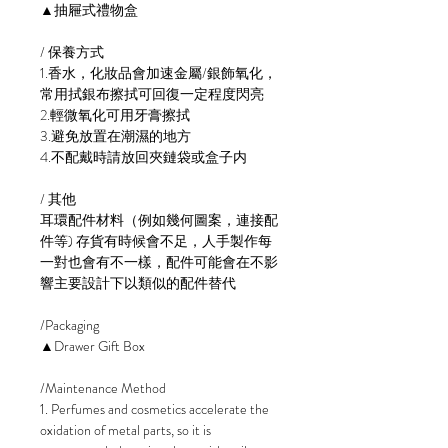
▲抽屜式禮物盒
/ 保養方式
1.香水，化妝品會加速金屬/銀飾氧化，
常用拭銀布擦拭可回復一定程度閃亮
2.輕微氧化可用牙膏擦拭
3.避免放置在潮濕的地方
4.不配戴時請放回夾鏈袋或盒子内
/ 其他
耳環配件材料（例如幾何圖案，連接配
件等) 存貨有時候會不足，人手製作每
一對也會有不一樣，配件可能會在不影
響主要設計下以類似的配件替代
/Packaging
▲Drawer Gift Box
/Maintenance Method
1. Perfumes and cosmetics accelerate the
oxidation of metal parts, so it is