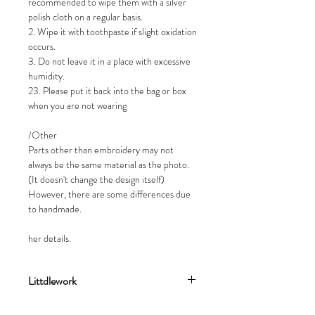
recommended to wipe them with a silver
polish cloth on a regular basis.
2. Wipe it with toothpaste if slight oxidation
occurs.
3. Do not leave it in a place with excessive
humidity.
23. Please put it back into the bag or box
when you are not wearing
/Other
Parts other than embroidery may not
always be the same material as the photo.
(It doesn't change the design itself)
However, there are some differences due
to handmade.
her details.
Littdlework
流星文創設計有限公司成立於2017年，