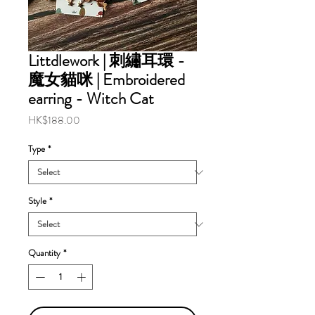
Littdlework | 刺繡耳環 -
魔女貓咪 | Embroidered
earring - Witch Cat
Price
HK$188.00
Type
*
Style
*
Quantity
*