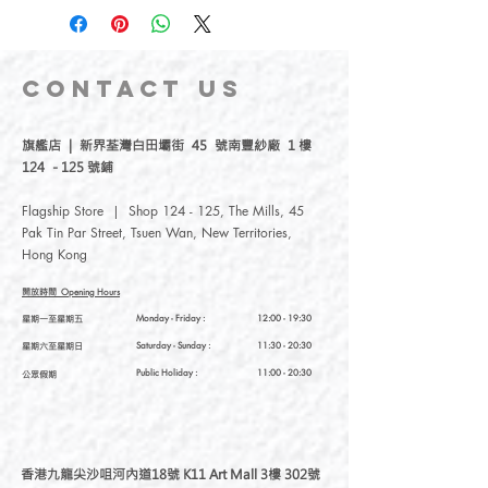
分別有刺繡飾品品牌Littdlework及插畫
品牌Meteorillust窮遊女生。品牌均由由
香港女生流星Meteor於台灣創辦，我們
堅持自家設計，台灣生產，以插畫和刺
CONTACT
US
繡結合各種素材，延伸出各式各樣的文
創小物。我們團隊成員均是台灣人，選
旗艦店 | 新界荃灣白田壩街 45 號南豐紗廠 1 樓
用台灣工場製作材料，再由我們的團隊
124 - 125 號鋪
後加工成各種可愛産品。
Flagship Store | Shop 124 - 125, The Mills, 45
-
Pak Tin Par Street, Tsuen Wan, New Territories,
Hong Kong
Meteorillust Creation Co., Ltd. was
established in 2017, with accessories
開放時間
Opening Hours
embroidery and illustration brand
星期一至星期五
Monday - Friday :
12:00 - 19:30
Meteorillust, which was founded in Taiwan
星期六至星期日
Saturday
- Sunday :
11:30 - 20:30
by Meteor, a girl from Hong Kong. We
insist on our own design, combining various
Public Holiday :
11:00 - 20:30
公眾假期
materials with illustrations and embroidery
to extend a variety of small cultural and
creative products. Our team members are
all Taiwanese. We are remarkable for
香港九龍尖沙咀河內道18號 K11 Art Mall 3樓 302號