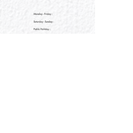
Monday - Friday :
Saturday
- Sunday :
Public Holiday :
09:00 - 21:30
09:00 - 21:30
09:00 - 21:30
新界元朗朗日路9號形點I 2樓2038A號舖
Shop No. 2038A, Level 2, YOHO MALL I, No. 9
Long Yat Road, Yuen Long, New Territories, Hong
Kong
開放時間
Opening Hours
星期一至星期五
Monday - Friday :
12:00 - 21:30
星期六至星期日
12:00 - 22:00
Saturday
- Sunday :
12:00 - 22:00
公眾假期
Public Holiday :