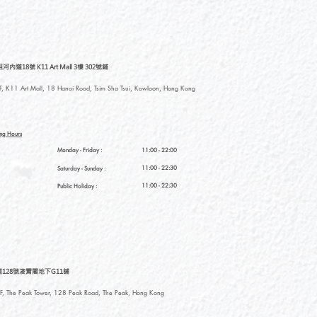
道18號 K11 Art Mall 3樓 302號鋪
, K11 Art Mall, 18 Hanoi Road, Tsim Sha Tsui, Kowloon, Hong Kong
ng Hours
Monday - Friday :
11:00 - 22:00
11:00 - 22:30
Saturday
- Sunday :
11:00 - 22:30
Public Holiday :
128號凌霄閣地下G11舖
, The Peak Tower, 128 Peak Road, The Peak, Hong Kong