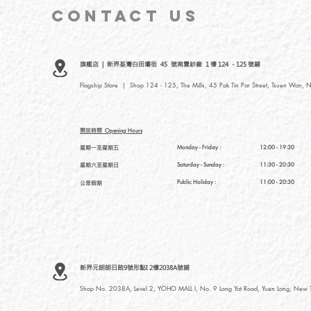
CONTACT
US
旗艦店 | 新界荃灣白田壩街 45 號南豐紗廠 1 樓 124 - 125 號鋪
Flagship Store | Shop 124 - 125, The Mills, 45 Pak Tin Par Street, Tsuen Wan, N
開放時間
Opening Hours
星期一至星期五
Monday - Friday :
12:00 - 19:30
星期六至星期日
Saturday
- Sunday :
11:30 - 20:30
Public Holiday :
11:00 - 20:30
公眾假期
新界元朗朗日路9號形點I 2樓2038A號舖
Shop No. 2038A, Level 2, YOHO MALL I, No. 9 Long Yat Road, Yuen Long, New Te