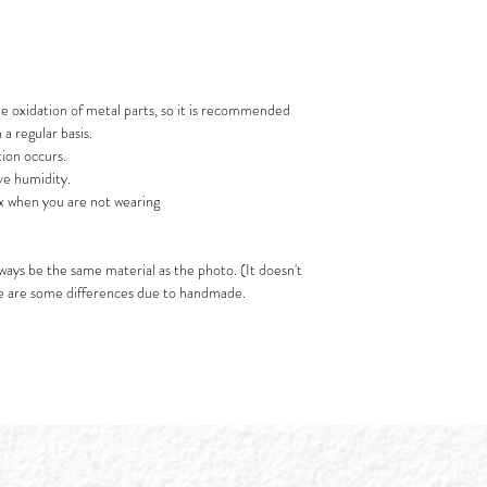
e oxidation of metal parts, so it is recommended
 a regular basis.
tion occurs.
ive humidity.
ox when you are not wearing
ays be the same material as the photo. (It doesn't
re are some differences due to handmade.