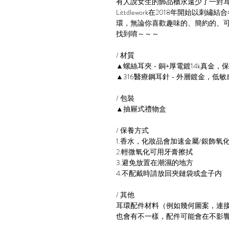
有人說女生的飾品櫃永遠少了一對
Littdlework在2018年開始
環，無論你喜歡趣味的、簡約的、
找到唷～～～
/ 材質
▲螺絲耳夾 - 銅+厚電鍍14k真金，
▲316醫療鋼耳針 - 外層鍍金，低敏
/ 包裝
▲抽屜式禮物盒
/ 保養方式
1.香水，化妝品會加速金屬/銀飾
2.輕微氧化可用牙膏擦拭
3.避免放置在潮濕的地方
4.不配戴時請放回夾鏈袋或盒子内
/ 其他
耳環配件材料（例如幾何圖案，連接
也會有不一樣，配件可能會在不影