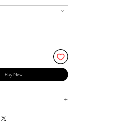
Buy Now
成立於2017年，分別有刺繡飾品品
畫品牌Meteorillust窮遊女生。品牌均由
eor於台灣創辦，我們堅持自家設計，
刺繡結合各種素材，延伸出各式各樣
隊成員均是台灣人，選用台灣工場製