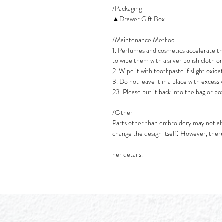
/Packaging
▲Drawer Gift Box
/Maintenance Method
1. Perfumes and cosmetics accelerate th
to wipe them with a silver polish cloth on
2. Wipe it with toothpaste if slight oxida
3. Do not leave it in a place with excess
23. Please put it back into the bag or b
/Other
Parts other than embroidery may not alw
change the design itself) However, the
her details.