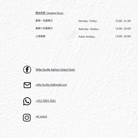
開放時間
Opening Hours
星期一至星期五
Monday - Friday :
12:00 - 21:30
星期六至星期日
12:00 - 22:00
Saturday
- Sunday :
公眾假期
12:00 - 22:00
Public Holiday :
Mille-Feuille Fashion Select Store
mille.feuille.hk@gmail.com
+852 9803 3061
mf_select