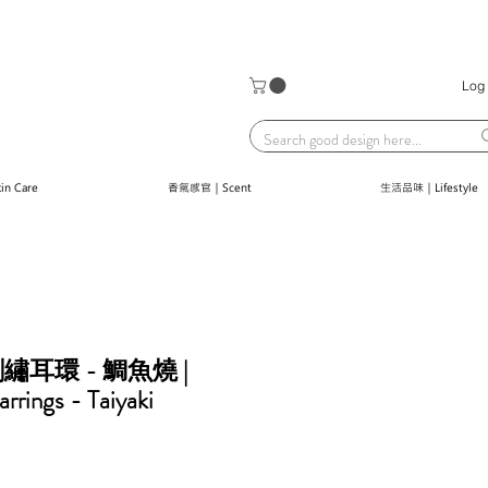
Log 
n Care
香氣感官｜Scent
生活品味｜Lifestyle
 | 刺繡耳環 - 鯛魚燒 |
rrings - Taiyaki