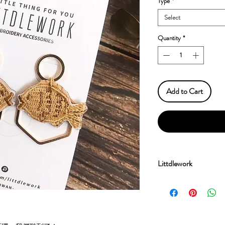
Type
*
Select
Quantity
*
Add to Cart
Littdlework
流星文創設計有限公司
牌Littdlework及插
由香港女生流星Met
台灣生產，以插畫和
的文創小物。我們團