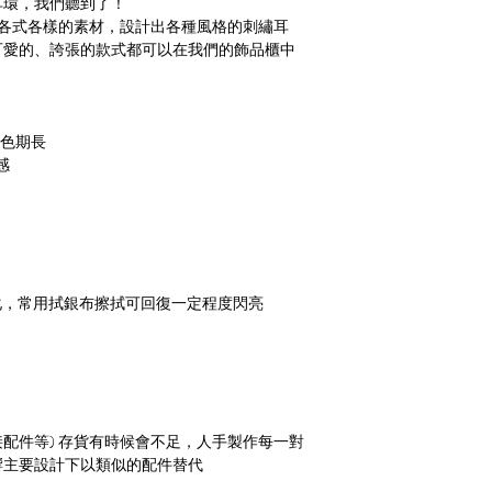
耳環，我們聽到了！
作材料，再由我們的
以刺繡結合各式各樣的素材，設計出各種風格的刺繡耳
可愛的、誇張的款式都可以在我們的飾品櫃中
-
Meteorillust Creation Co
accessories embroidery a
保色期長
which was founded in Ta
感
We insist on our own des
illustrations and embroid
and creative products. 
We are remarkable for in
to production is “Made i
氧化，常用拭銀布擦拭可回復一定程度閃亮
配件等) 存貨有時候會不足，人手製作每一對
響主要設計下以類似的配件替代