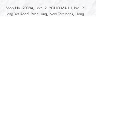
Shop No. 2038A, Level 2, YOHO MALL I, No. 9
Long Yat Road, Yuen Long, New Territories, Hong
Kong
開放時間
Opening Hours
星期一至星期五
Monday - Friday :
12:00 - 21:30
星期六至星期日
12:00 - 22:00
Saturday
- Sunday :
12:00 - 22:00
公眾假期
Public Holiday :
Mille-Feuille Fashion Select Store