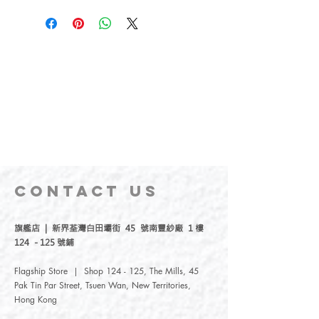
CONTACT
US
旗艦店 | 新界荃灣白田壩街 45 號南豐紗廠 1 樓
124 - 125 號鋪
Flagship Store | Shop 124 - 125, The Mills, 45
Pak Tin Par Street, Tsuen Wan, New Territories,
Hong Kong