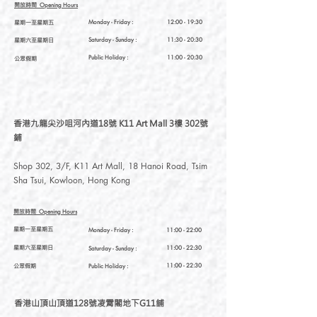
開放時間
Opening Hours
星期一至星期五
Monday - Friday :
12:00 - 19:30
星期六至星期日
Saturday
- Sunday :
11:30 - 20:30
Public Holiday :
11:00 - 20:30
公眾假期
香港九龍尖沙咀河內道18號 K11 Art Mall 3樓 302號
鋪
Shop 302, 3/F, K11 Art Mall, 18 Hanoi Road, Tsim
Sha Tsui, Kowloon, Hong Kong
開放時間
Opening Hours
星期一至星期五
Monday - Friday :
11:00 - 22:00
星期六至星期日
11:00 - 22:30
Saturday
- Sunday :
公眾假期
11:00 - 22:30
Public Holiday :
香港山頂山頂道128號凌霄閣地下G11舖