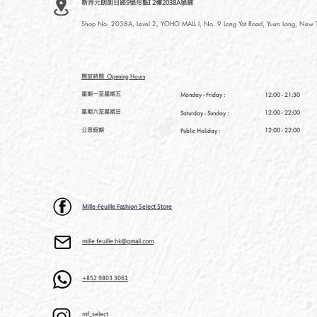
新界元朗朗日路9號形點I 2樓2038A號舖
Shop No. 2038A, Level 2, YOHO MALL I, No. 9 Long Yat Road, Yuen Long, New Te
開放時間
Opening Hours
星期一至星期五
Monday - Friday :
12:00 - 21:30
星期六至星期日
12:00 - 22:00
Saturday
- Sunday :
公眾假期
12:00 - 22:00
Public Holiday :
Mille-Feuille Fashion Select Store
mille.feuille.hk@gmail.com
+852 9803 3061
mf_select