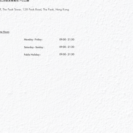
128號凌霄閣地下G11舖
, The Peak Tower, 128 Peak Road, The Peak, Hong Kong
ng Hours
Monday - Friday :
09:00 - 21:30
09:00 - 21:30
Saturday
- Sunday :
09:00 - 21:30
Public Holiday :