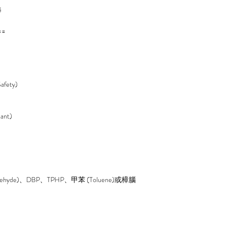
棒
==
fety)
nt)
de)、DBP、TPHP、甲苯 (Toluene)或樟腦