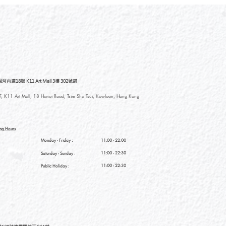
道18號 K11 Art Mall 3樓 302號鋪
, K11 Art Mall, 18 Hanoi Road, Tsim Sha Tsui, Kowloon, Hong Kong
ng Hours
Monday - Friday :
11:00 - 22:00
11:00 - 22:30
Saturday
- Sunday :
11:00 - 22:30
Public Holiday :