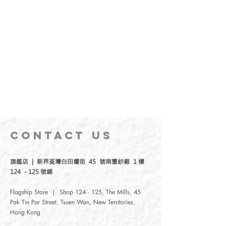
CONTACT
US
旗艦店 | 新界荃灣白田壩街 45 號南豐紗廠 1 樓
124 - 125 號鋪
Flagship Store | Shop 124 - 125, The Mills, 45
Pak Tin Par Street, Tsuen Wan, New Territories,
Hong Kong