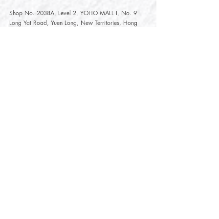
Shop No. 2038A, Level 2, YOHO MALL I, No. 9
Long Yat Road, Yuen Long, New Territories, Hong
Kong
開放時間
Opening Hours
星期一至星期五
Monday - Friday :
12:00 - 21:30
星期六至星期日
12:00 - 22:00
Saturday
- Sunday :
12:00 - 22:00
公眾假期
Public Holiday :
Mille-Feuille Fashion Select Store