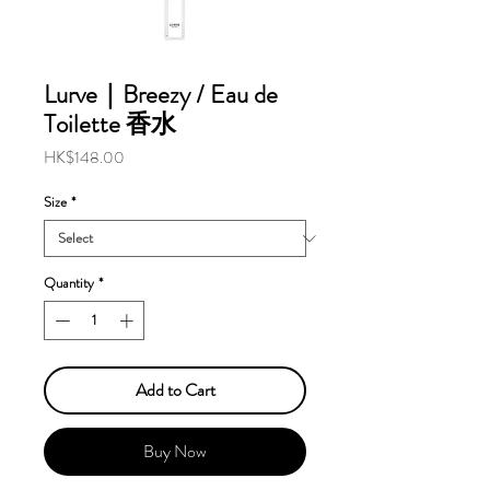
Lurve｜Breezy / Eau de
Toilette 香水
Price
HK$148.00
Size
*
Quantity
*
Add to Cart
Buy Now