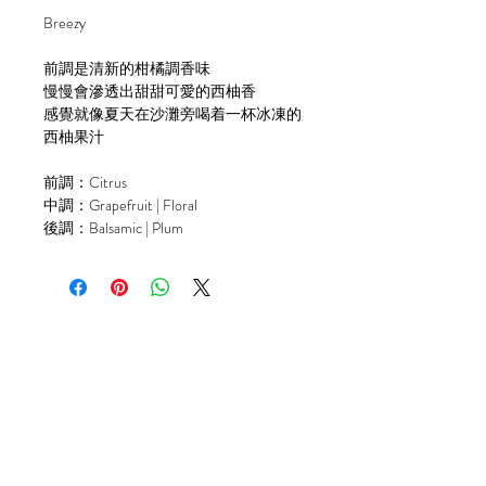
Breezy
前調是清新的柑橘調香味
慢慢會滲透出甜甜可愛的西柚香
感覺就像夏天在沙灘旁喝着一杯冰凍的
西柚果汁
前調：Citrus
中調：Grapefruit | Floral
後調：Balsamic | Plum