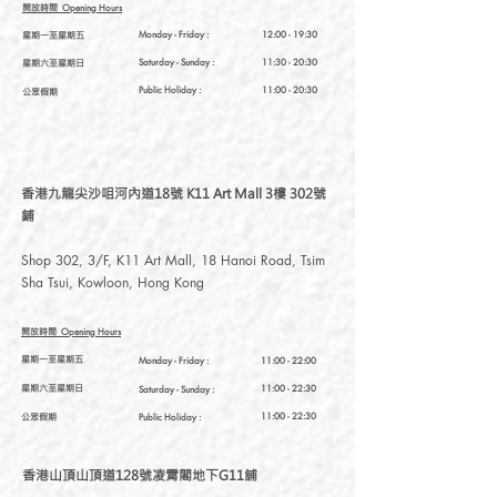
開放時間
Opening Hours
星期一至星期五
Monday - Friday :
12:00 - 19:30
星期六至星期日
Saturday
- Sunday :
11:30 - 20:30
Public Holiday :
11:00 - 20:30
公眾假期
香港九龍尖沙咀河內道18號 K11 Art Mall 3樓 302號
鋪
Shop 302, 3/F, K11 Art Mall, 18 Hanoi Road, Tsim
Sha Tsui, Kowloon, Hong Kong
開放時間
Opening Hours
星期一至星期五
Monday - Friday :
11:00 - 22:00
星期六至星期日
11:00 - 22:30
Saturday
- Sunday :
公眾假期
11:00 - 22:30
Public Holiday :
香港山頂山頂道128號凌霄閣地下G11舖