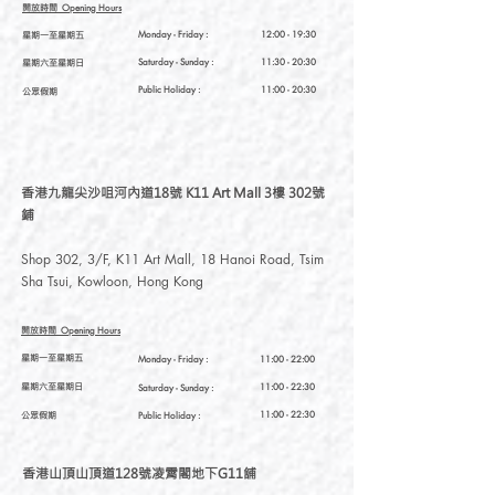
開放時間
Opening Hours
星期一至星期五
Monday - Friday :
12:00 - 19:30
星期六至星期日
Saturday
- Sunday :
11:30 - 20:30
Public Holiday :
11:00 - 20:30
公眾假期
香港九龍尖沙咀河內道18號 K11 Art Mall 3樓 302號
鋪
Shop 302, 3/F, K11 Art Mall, 18 Hanoi Road, Tsim
Sha Tsui, Kowloon, Hong Kong
開放時間
Opening Hours
星期一至星期五
Monday - Friday :
11:00 - 22:00
星期六至星期日
11:00 - 22:30
Saturday
- Sunday :
公眾假期
11:00 - 22:30
Public Holiday :
香港山頂山頂道128號凌霄閣地下G11舖