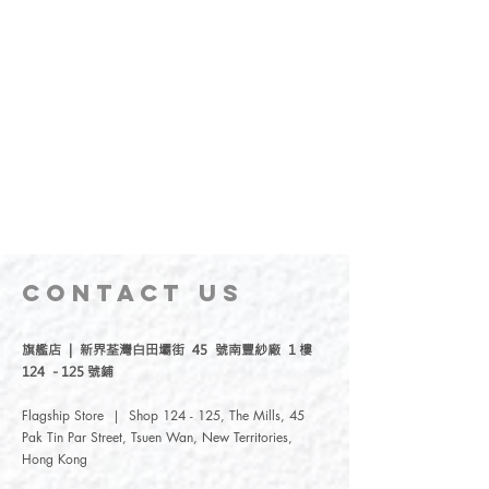
CONTACT
US
旗艦店 | 新界荃灣白田壩街 45 號南豐紗廠 1 樓
124 - 125 號鋪
Flagship Store | Shop 124 - 125, The Mills, 45
Pak Tin Par Street, Tsuen Wan, New Territories,
Hong Kong