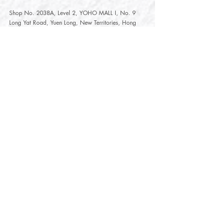
Shop No. 2038A, Level 2, YOHO MALL I, No. 9
Long Yat Road, Yuen Long, New Territories, Hong
Kong
開放時間
Opening Hours
星期一至星期五
Monday - Friday :
12:00 - 21:30
星期六至星期日
12:00 - 22:00
Saturday
- Sunday :
12:00 - 22:00
公眾假期
Public Holiday :
Mille-Feuille Fashion Select Store