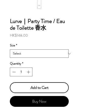
Lurve｜Party Time / Eau
de Toilette 香水
Price
HK$148.00
Size
*
Quantity
*
Add to Cart
Buy Now