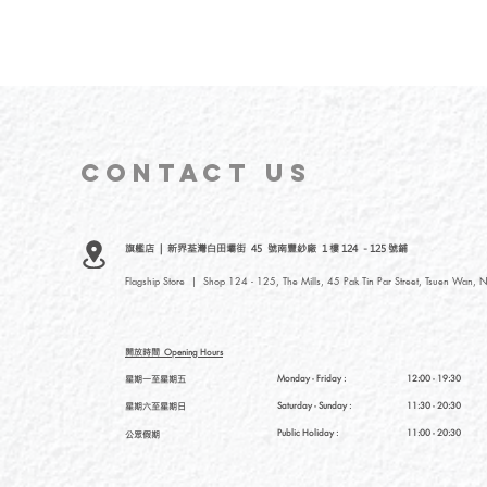
CONTACT
US
旗艦店 | 新界荃灣白田壩街 45 號南豐紗廠 1 樓 124 - 125 號鋪
Flagship Store | Shop 124 - 125, The Mills, 45 Pak Tin Par Street, Tsuen Wan, N
開放時間
Opening Hours
星期一至星期五
Monday - Friday :
12:00 - 19:30
星期六至星期日
Saturday
- Sunday :
11:30 - 20:30
Public Holiday :
11:00 - 20:30
公眾假期