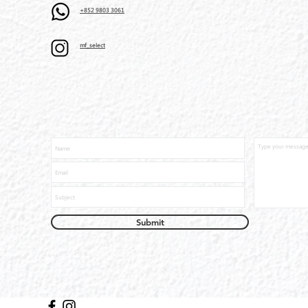
+852 9803 3061
mf_select
Submit