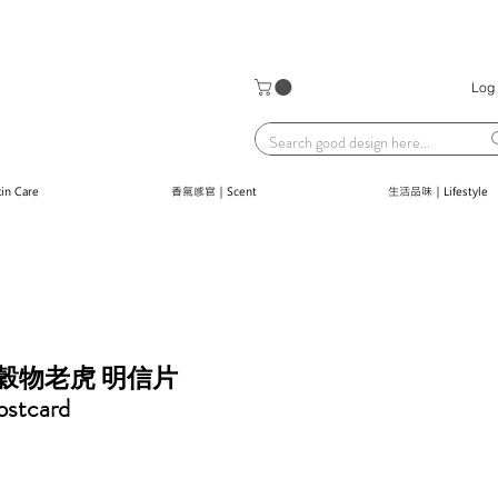
Log 
n Care
香氣感官｜Scent
生活品味｜Lifestyle
er｜穀物老虎 明信片
ostcard