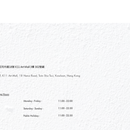
道18號 K11 Art Mall 3樓 302號鋪
, K11 Art Mall, 18 Hanoi Road, Tsim Sha Tsui, Kowloon, Hong Kong
ng Hours
Monday - Friday :
11:00 - 22:00
11:00 - 22:30
Saturday
- Sunday :
11:00 - 22:30
Public Holiday :