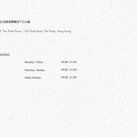
128號凌霄閣地下G11舖
, The Peak Tower, 128 Peak Road, The Peak, Hong Kong
ng Hours
Monday - Friday :
09:00 - 21:30
09:00 - 21:30
Saturday
- Sunday :
09:00 - 21:30
Public Holiday :