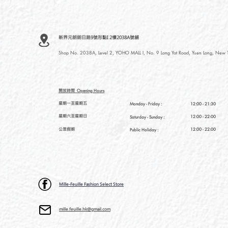
新界元朗朗日路9號形點I 2樓2038A號舖
Shop No. 2038A, Level 2, YOHO MALL I, No. 9 Long Yat Road, Yuen Long, New Te
開放時間
Opening Hours
星期一至星期五
Monday - Friday :
12:00 - 21:30
星期六至星期日
12:00 - 22:00
Saturday
- Sunday :
公眾假期
12:00 - 22:00
Public Holiday :
Mille-Feuille Fashion Select Store
mille.feuille.hk@gmail.com