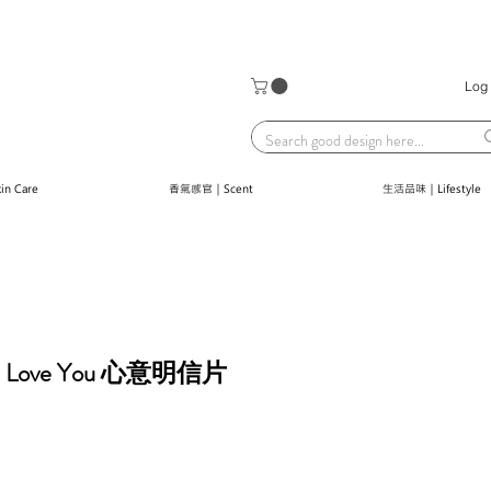
Log 
n Care
香氣感官｜Scent
生活品味｜Lifestyle
｜I Love You 心意明信片