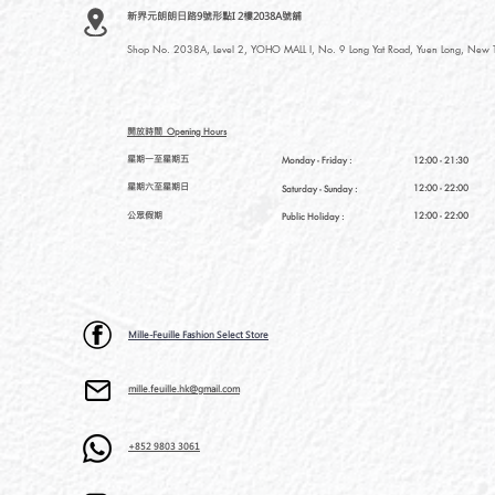
新界元朗朗日路9號形點I 2樓2038A號舖
Shop No. 2038A, Level 2, YOHO MALL I, No. 9 Long Yat Road, Yuen Long, New Te
開放時間
Opening Hours
星期一至星期五
Monday - Friday :
12:00 - 21:30
星期六至星期日
12:00 - 22:00
Saturday
- Sunday :
公眾假期
12:00 - 22:00
Public Holiday :
Mille-Feuille Fashion Select Store
mille.feuille.hk@gmail.com
+852 9803 3061