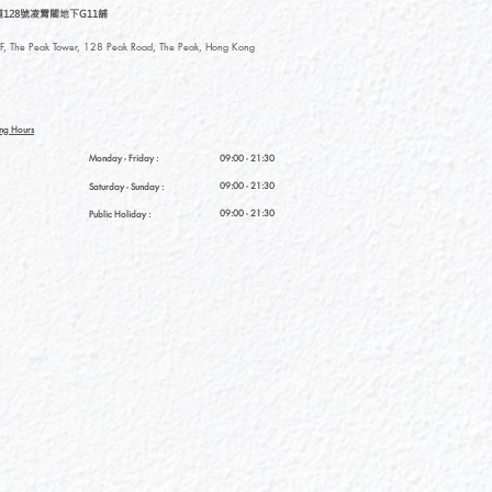
128號凌霄閣地下G11舖
, The Peak Tower, 128 Peak Road, The Peak, Hong Kong
ng Hours
Monday - Friday :
09:00 - 21:30
09:00 - 21:30
Saturday
- Sunday :
09:00 - 21:30
Public Holiday :