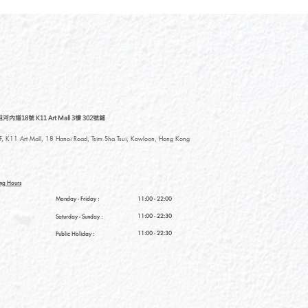
道18號 K11 Art Mall 3樓 302號鋪
, K11 Art Mall, 18 Hanoi Road, Tsim Sha Tsui, Kowloon, Hong Kong
ng Hours
Monday - Friday :
11:00 - 22:00
11:00 - 22:30
Saturday
- Sunday :
11:00 - 22:30
Public Holiday :