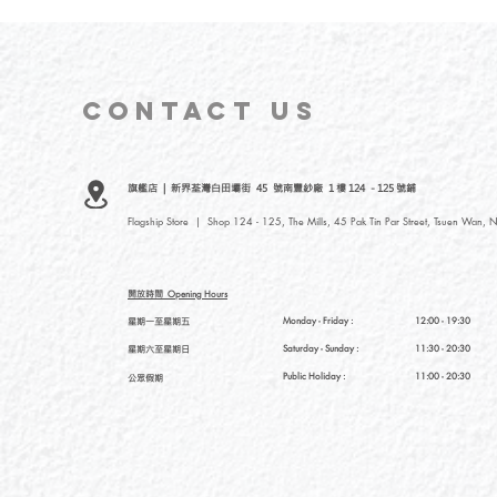
CONTACT
US
旗艦店 | 新界荃灣白田壩街 45 號南豐紗廠 1 樓 124 - 125 號鋪
Flagship Store | Shop 124 - 125, The Mills, 45 Pak Tin Par Street, Tsuen Wan, N
開放時間
Opening Hours
星期一至星期五
Monday - Friday :
12:00 - 19:30
星期六至星期日
Saturday
- Sunday :
11:30 - 20:30
Public Holiday :
11:00 - 20:30
公眾假期