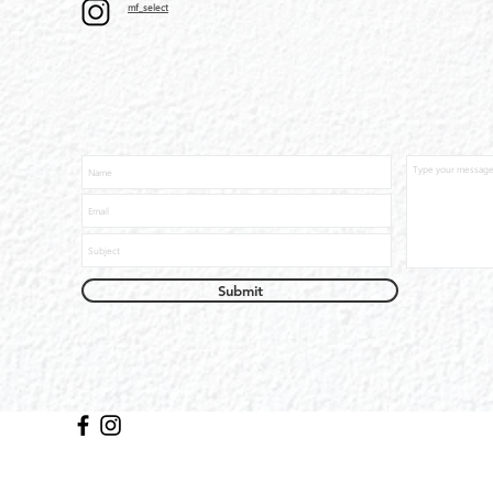
mf_select
Submit