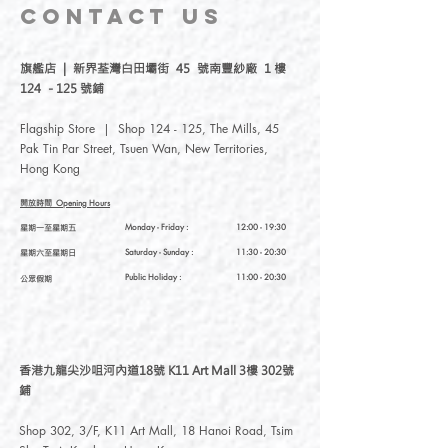
附鋼珠搖勻即可。
CONTACT
US
持久性專業配方，可維持5-7日
* 本產品屬持久配方在掉色時可能出現
(ChipResistant)
拉撕效果，因粘附力較高，不建議撕
.
天然無毒無害、植物成份、純水基
旗艦店 | 新界荃灣白田壩街 45 號南豐紗廠 1 樓
下。
底、純素製造
124 - 125 號鋪
* 本產品為水性指甲油，在塗上 指甲油
不含有害成份：不含有甲醛
後5小時內避免泡於熱水中，建議睡前
(Formaldehyde)
、
DBP
、
TPHP
、甲
Flagship Store | Shop 124 - 125, The Mills, 45
塗。
苯
(Toluene)
或樟腦
(Camphor)
、可疑的
Pak Tin Par Street, Tsuen Wan, New Territories,
* 使用可撕式護甲底油，可一片撕下，
有害成分
Hong Kong
免用洗甲水。
色澤均勻易塗，無有害刺激性氣味
* 推薦使用Aqualala無丙酮洗甲水，其他
開放時間
Opening Hours
品牌去光水大部分是卸油性，去潔力較
星期一至星期五
Monday - Friday :
12:00 - 19:30
弱。
星期六至星期日
Saturday
- Sunday :
11:30 - 20:30
Public Holiday :
11:00 - 20:30
公眾假期
香港九龍尖沙咀河內道18號 K11 Art Mall 3樓 302號
鋪
Shop 302, 3/F, K11 Art Mall, 18 Hanoi Road, Tsim