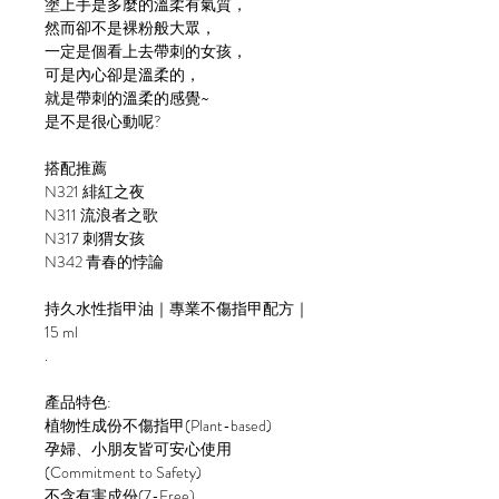
塗上手是多麼的溫柔有氣質，
然而卻不是裸粉般大眾，
一定是個看上去帶刺的女孩，
可是內心卻是溫柔的，
就是帶刺的溫柔的感覺~
是不是很心動呢?
搭配推薦
N321 緋紅之夜
N311 流浪者之歌
N317 刺猬女孩
N342 青春的悖論
持久水性指甲油｜專業不傷指甲配方｜
15 ml
.
產品特色:
植物性成份不傷指甲(Plant-based)
孕婦、小朋友皆可安心使用
(Commitment to Safety)
不含有害成份(7-Free)