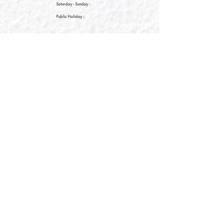
Saturday
- Sunday :
Public Holiday :
09:00 - 21:30
09:00 - 21:30
09:00 - 21:30
新界元朗朗日路9號形點I 2樓2038A號舖
Shop No. 2038A, Level 2, YOHO MALL I, No. 9
Long Yat Road, Yuen Long, New Territories, Hong
Kong
開放時間
Opening Hours
星期一至星期五
Monday - Friday :
12:00 - 21:30
星期六至星期日
12:00 - 22:00
Saturday
- Sunday :
12:00 - 22:00
公眾假期
Public Holiday :