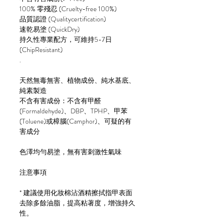
100% 零殘忍 (Cruelty-free 100%)
品質認證 (Qualitycertification)
速乾易塗 (QuickDry)
持久性專業配方，可維持5-7日
(ChipResistant)
.
天然無毒無害、植物成份、純水基底、
純素製造
不含有害成份：不含有甲醛
(Formaldehyde)、DBP、TPHP、甲苯
(Toluene)或樟腦(Camphor)、可疑的有
害成分
色澤均勻易塗，無有害刺激性氣味
注意事項
* 建議使用化妝棉沾酒精擦拭指甲表面
去除多餘油脂，提高粘著度，增強持久
性。