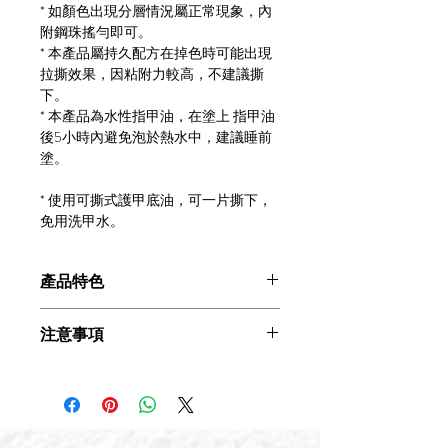
* 如顏色出現分層情況屬正常現象，內
附鋼珠搖勻即可。
* 本產品屬持久配方在掉色時可能出現
拉撕效果，因粘附力較高，不建議撕
下。
* 本產品為水性指甲油，在塗上 指甲油
後5小時內避免泡於熱水中，建議睡前
塗。
* 使用可撕式護甲底油，可一片撕下，
免用洗甲水。
產品特色
植物性成份不傷指甲(Plant-based)
注意事項
孕婦、小朋友皆可安心使用
(Commitment to Safety)
* 建議使用化妝棉沾
酒精擦拭
指甲表面
不含有害成份(7-Free)
去除多餘油脂
，提高粘著度，增強持久
100% 零殘忍 (Cruelty-free 100%)
性。
品質認證 (Qualitycertification)
* 如顏色出現分層情況屬正常現象，內
速乾易塗 (QuickDry)