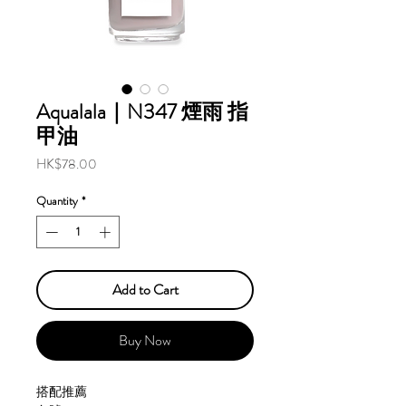
Aqualala｜N347 煙雨 指
甲油
Price
HK$78.00
Quantity
*
Add to Cart
Buy Now
搭配推薦