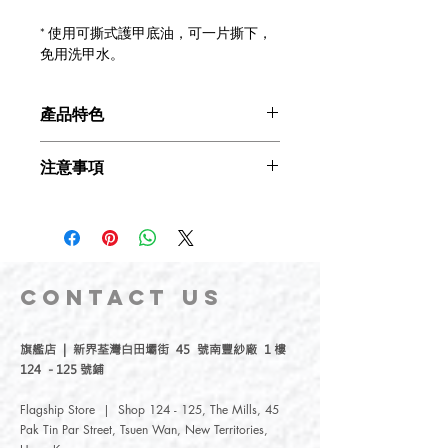
* 使用可撕式護甲底油，可一片撕下，
免用洗甲水。
產品特色
植物性成份不傷指甲(Plant-based)
注意事項
孕婦、小朋友皆可安心使用
(Commitment to Safety)
* 建議使用化妝棉沾
酒精擦拭
指甲表面
不含有害成份(7-Free)
去除多餘油脂
，提高粘著度，增強持久
100% 零殘忍 (Cruelty-free 100%)
性。
品質認證 (Qualitycertification)
* 如顏色出現分層情況屬正常現象，內
速乾易塗 (QuickDry)
附鋼珠搖勻即可。
CONTACT
US
持久性專業配方，可維持5-7日
* 本產品屬持久配方在掉色時可能出現
(ChipResistant)
拉撕效果，因粘附力較高，不建議撕
.
天然無毒無害、植物成份、純水基
旗艦店 | 新界荃灣白田壩街 45 號南豐紗廠 1 樓
下。
底、純素製造
124 - 125 號鋪
* 本產品為水性指甲油，在塗上 指甲油
不含有害成份：不含有甲醛
後5小時內避免泡於熱水中，建議睡前
(Formaldehyde)
、
DBP
、
TPHP
、甲
Flagship Store | Shop 124 - 125, The Mills, 45
塗。
苯
(Toluene)
或樟腦
(Camphor)
、可疑的
Pak Tin Par Street, Tsuen Wan, New Territories,
* 使用可撕式護甲底油，可一片撕下，
有害成分