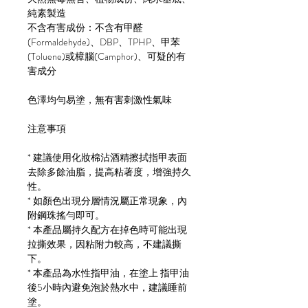
純素製造
不含有害成份：不含有甲醛
(Formaldehyde)、DBP、TPHP、甲苯
(Toluene)或樟腦(Camphor)、可疑的有
害成分
色澤均勻易塗，無有害刺激性氣味
注意事項
* 建議使用化妝棉沾酒精擦拭指甲表面
去除多餘油脂，提高粘著度，增強持久
性。
* 如顏色出現分層情況屬正常現象，內
附鋼珠搖勻即可。
* 本產品屬持久配方在掉色時可能出現
拉撕效果，因粘附力較高，不建議撕
下。
* 本產品為水性指甲油，在塗上 指甲油
後5小時內避免泡於熱水中，建議睡前
塗。