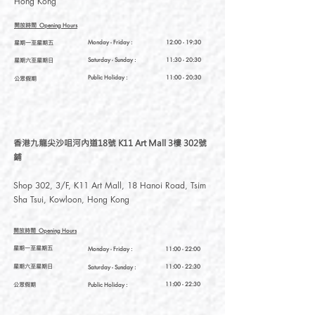
Hong Kong
免用洗甲水。
色澤均勻易塗，無有害刺激性氣味
* 推薦使用Aqualala無丙酮洗甲水，其他
開放時間
Opening Hours
品牌去光水大部分是卸油性，去潔力較
星期一至星期五
Monday - Friday :
12:00 - 19:30
弱。
星期六至星期日
Saturday
- Sunday :
11:30 - 20:30
Public Holiday :
11:00 - 20:30
公眾假期
香港九龍尖沙咀河內道18號 K11 Art Mall 3樓 302號
鋪
Shop 302, 3/F, K11 Art Mall, 18 Hanoi Road, Tsim
Sha Tsui, Kowloon, Hong Kong
開放時間
Opening Hours
星期一至星期五
Monday - Friday :
11:00 - 22:00
星期六至星期日
11:00 - 22:30
Saturday
- Sunday :
公眾假期
11:00 - 22:30
Public Holiday :