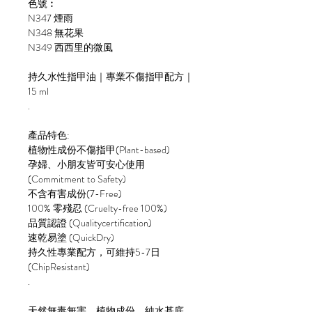
色號︰
N347 煙雨
N348 無花果
N349 西西里的微風
持久水性指甲油｜專業不傷指甲配方｜
15 ml
.
產品特色:
植物性成份不傷指甲(Plant-based)
孕婦、小朋友皆可安心使用
(Commitment to Safety)
不含有害成份(7-Free)
100% 零殘忍 (Cruelty-free 100%)
品質認證 (Qualitycertification)
速乾易塗 (QuickDry)
持久性專業配方，可維持5-7日
(ChipResistant)
.
天然無毒無害、植物成份、純水基底、