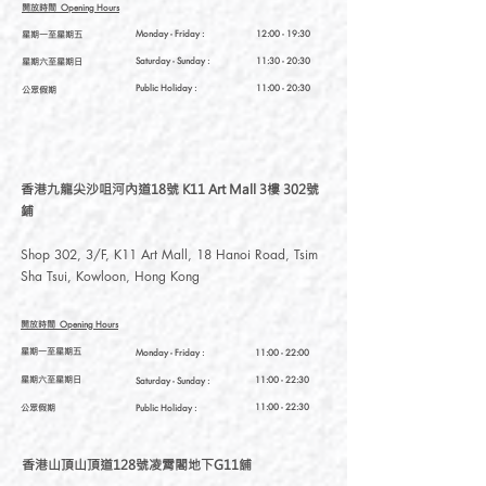
開放時間
Opening Hours
星期一至星期五
Monday - Friday :
12:00 - 19:30
星期六至星期日
Saturday
- Sunday :
11:30 - 20:30
Public Holiday :
11:00 - 20:30
公眾假期
香港九龍尖沙咀河內道18號 K11 Art Mall 3樓 302號
鋪
Shop 302, 3/F, K11 Art Mall, 18 Hanoi Road, Tsim
Sha Tsui, Kowloon, Hong Kong
開放時間
Opening Hours
星期一至星期五
Monday - Friday :
11:00 - 22:00
星期六至星期日
11:00 - 22:30
Saturday
- Sunday :
公眾假期
11:00 - 22:30
Public Holiday :
香港山頂山頂道128號凌霄閣地下G11舖