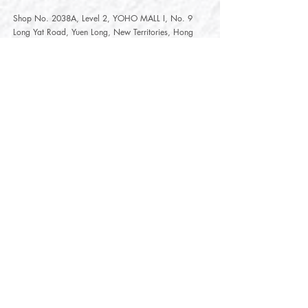
Shop No. 2038A, Level 2, YOHO MALL I, No. 9
Long Yat Road, Yuen Long, New Territories, Hong
Kong
開放時間
Opening Hours
星期一至星期五
Monday - Friday :
12:00 - 21:30
星期六至星期日
12:00 - 22:00
Saturday
- Sunday :
12:00 - 22:00
公眾假期
Public Holiday :
Mille-Feuille Fashion Select Store