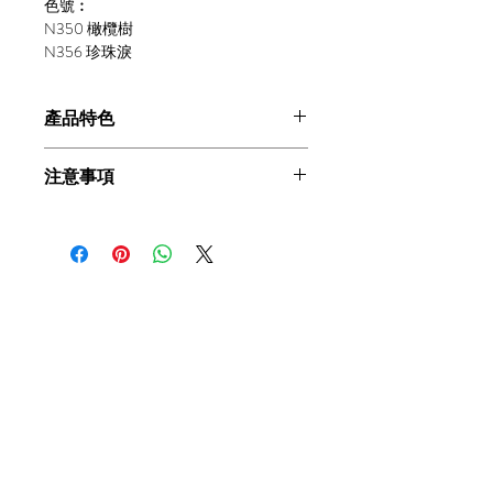
色號︰
N350 橄欖樹
N356 珍珠淚
產品特色
植物性成份不傷指甲(Plant-based)
注意事項
孕婦、小朋友皆可安心使用
(Commitment to Safety)
* 建議使用化妝棉沾
酒精擦拭
指甲表面
不含有害成份(7-Free)
去除多餘油脂
，提高粘著度，增強持久
100% 零殘忍 (Cruelty-free 100%)
性。
品質認證 (Qualitycertification)
* 如顏色出現分層情況屬正常現象，內
速乾易塗 (QuickDry)
附鋼珠搖勻即可。
持久性專業配方，可維持5-7日
* 本產品屬持久配方在掉色時可能出現
(ChipResistant)
拉撕效果，因粘附力較高，不建議撕
.
天然無毒無害、植物成份、純水基
下。
底、純素製造
* 本產品為水性指甲油，在塗上 指甲油
不含有害成份：不含有甲醛
後5小時內避免泡於熱水中，建議睡前
(Formaldehyde)
、
DBP
、
TPHP
、甲
塗。
苯
(Toluene)
或樟腦
(Camphor)
、可疑的
* 使用可撕式護甲底油，可一片撕下，
有害成分