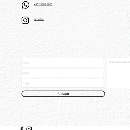
+852 9803 3061
mf_select
Submit