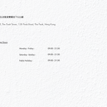
128號凌霄閣地下G11舖
, The Peak Tower, 128 Peak Road, The Peak, Hong Kong
ng Hours
Monday - Friday :
09:00 - 21:30
09:00 - 21:30
Saturday
- Sunday :
09:00 - 21:30
Public Holiday :