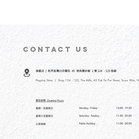
CONTACT
US
旗艦店 | 新界荃灣白田壩街 45 號南豐紗廠 1 樓 124 - 125 號鋪
Flagship Store | Shop 124 - 125, The Mills, 45 Pak Tin Par Street, Tsuen Wan, N
開放時間
Opening Hours
星期一至星期五
Monday - Friday :
12:00 - 19:30
星期六至星期日
Saturday
- Sunday :
11:30 - 20:30
Public Holiday :
11:00 - 20:30
公眾假期