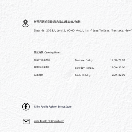
新界元朗朗日路9號形點I 2樓2038A號舖
Shop No. 2038A, Level 2, YOHO MALL I, No. 9 Long Yat Road, Yuen Long, New Te
開放時間
Opening Hours
星期一至星期五
Monday - Friday :
12:00 - 21:30
星期六至星期日
12:00 - 22:00
Saturday
- Sunday :
公眾假期
12:00 - 22:00
Public Holiday :
Mille-Feuille Fashion Select Store
mille.feuille.hk@gmail.com