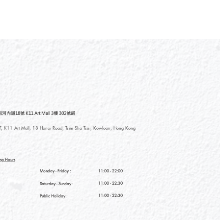
道18號 K11 Art Mall 3樓 302號鋪
, K11 Art Mall, 18 Hanoi Road, Tsim Sha Tsui, Kowloon, Hong Kong
ng Hours
Monday - Friday :
11:00 - 22:00
11:00 - 22:30
Saturday
- Sunday :
11:00 - 22:30
Public Holiday :