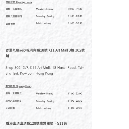
開放時間
Opening Hours
星期一至星期五
Monday - Friday :
12:00 - 19:30
星期六至星期日
Saturday
- Sunday :
11:30 - 20:30
Public Holiday :
11:00 - 20:30
公眾假期
香港九龍尖沙咀河內道18號 K11 Art Mall 3樓 302號
鋪
Shop 302, 3/F, K11 Art Mall, 18 Hanoi Road, Tsim
Sha Tsui, Kowloon, Hong Kong
開放時間
Opening Hours
星期一至星期五
Monday - Friday :
11:00 - 22:00
星期六至星期日
11:00 - 22:30
Saturday
- Sunday :
公眾假期
11:00 - 22:30
Public Holiday :
香港山頂山頂道128號凌霄閣地下G11舖