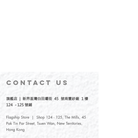
CONTACT
US
旗艦店 | 新界荃灣白田壩街 45 號南豐紗廠 1 樓
124 - 125 號鋪
Flagship Store | Shop 124 - 125, The Mills, 45
Pak Tin Par Street, Tsuen Wan, New Territories,
Hong Kong