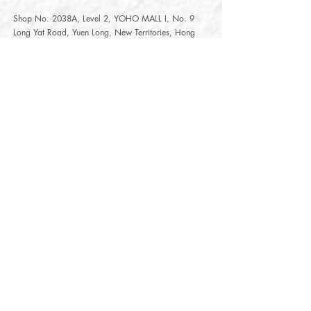
Shop No. 2038A, Level 2, YOHO MALL I, No. 9
Long Yat Road, Yuen Long, New Territories, Hong
Kong
開放時間
Opening Hours
星期一至星期五
Monday - Friday :
12:00 - 21:30
星期六至星期日
12:00 - 22:00
Saturday
- Sunday :
12:00 - 22:00
公眾假期
Public Holiday :
Mille-Feuille Fashion Select Store