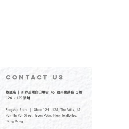
CONTACT
US
旗艦店 | 新界荃灣白田壩街 45 號南豐紗廠 1 樓
124 - 125 號鋪
Flagship Store | Shop 124 - 125, The Mills, 45
Pak Tin Par Street, Tsuen Wan, New Territories,
Hong Kong