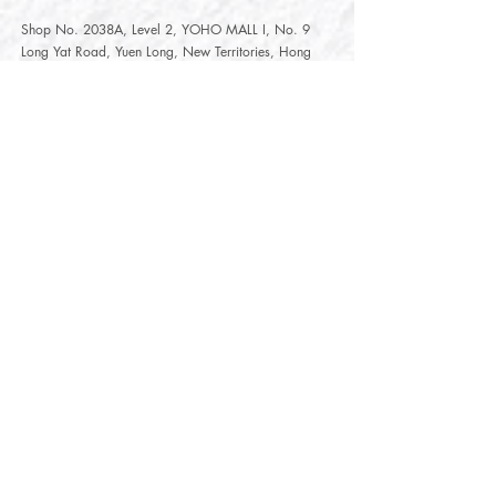
Shop No. 2038A, Level 2, YOHO MALL I, No. 9
Long Yat Road, Yuen Long, New Territories, Hong
Kong
開放時間
Opening Hours
星期一至星期五
Monday - Friday :
12:00 - 21:30
星期六至星期日
12:00 - 22:00
Saturday
- Sunday :
12:00 - 22:00
公眾假期
Public Holiday :
Mille-Feuille Fashion Select Store