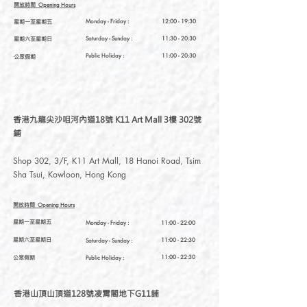
開放時間
Opening Hours
星期一至星期五
Monday - Friday :
12:00 - 19:30
星期六至星期日
Saturday
- Sunday :
11:30 - 20:30
Public Holiday :
11:00 - 20:30
公眾假期
香港九龍尖沙咀河內道18號 K11 Art Mall 3樓 302號
鋪
Shop 302, 3/F, K11 Art Mall, 18 Hanoi Road, Tsim
Sha Tsui, Kowloon, Hong Kong
開放時間
Opening Hours
星期一至星期五
Monday - Friday :
11:00 - 22:00
星期六至星期日
11:00 - 22:30
Saturday
- Sunday :
公眾假期
11:00 - 22:30
Public Holiday :
香港山頂山頂道128號凌霄閣地下G11舖