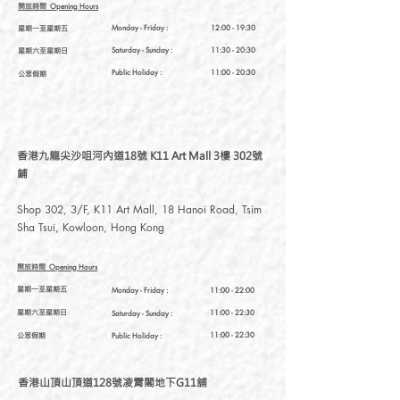
開放時間
Opening Hours
星期一至星期五
Monday - Friday :
12:00 - 19:30
星期六至星期日
Saturday
- Sunday :
11:30 - 20:30
Public Holiday :
11:00 - 20:30
公眾假期
香港九龍尖沙咀河內道18號 K11 Art Mall 3樓 302號
鋪
Shop 302, 3/F, K11 Art Mall, 18 Hanoi Road, Tsim
Sha Tsui, Kowloon, Hong Kong
開放時間
Opening Hours
星期一至星期五
Monday - Friday :
11:00 - 22:00
星期六至星期日
11:00 - 22:30
Saturday
- Sunday :
公眾假期
11:00 - 22:30
Public Holiday :
香港山頂山頂道128號凌霄閣地下G11舖