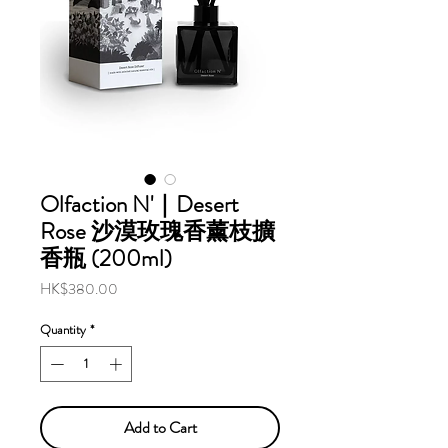
Olfaction N'｜Desert
Rose 沙漠玫瑰香薰枝擴
香瓶 (200ml)
Price
HK$380.00
Quantity
*
Add to Cart