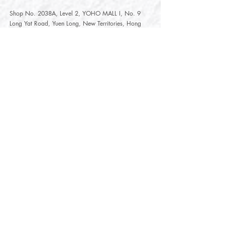
Shop No. 2038A, Level 2, YOHO MALL I, No. 9
Long Yat Road, Yuen Long, New Territories, Hong
Kong
開放時間
Opening Hours
星期一至星期五
Monday - Friday :
12:00 - 21:30
星期六至星期日
12:00 - 22:00
Saturday
- Sunday :
12:00 - 22:00
公眾假期
Public Holiday :
Mille-Feuille Fashion Select Store