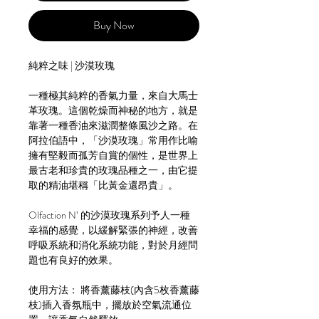
Buy Now
純粹之味 | 沙漠玫瑰
一種極其純粹的香氣力量，來自大馬士
革玫瑰。這個乾燥而神秘的地方，就是
靠著一種香油來滋潤整條風沙之路。在
阿拉伯語中，「沙漠玫瑰」常用作比喻
擁有堅毅而孤芳自賞的個性，是世界上
最古老和珍貴的玫瑰品種之一，由它提
取的精油堪稱「比黃金還昂貴」。
Olfaction N’ 的沙漠玫瑰系列予人一種
幸福的感覺，以緩解緊張的神經，改善
呼吸系統和消化系統功能，對於月經問
題也有良好的效果。
使用方法： 將香薰藤枝(內含5枚香薰藤
枝)插入香氛瓶中，擺放於空氣流通位